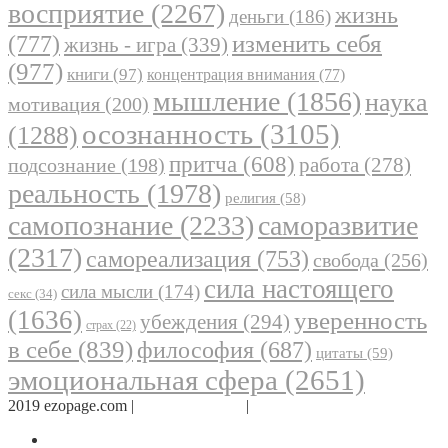
восприятие
(2267)
жизнь
деньги
(186)
(777)
изменить себя
жизнь - игра
(339)
(977)
книги
(97)
концентрация внимания
(77)
мышление
(1856)
наука
мотивация
(200)
осознанность
(3105)
(1288)
притча
(608)
работа
(278)
подсознание
(198)
реальность
(1978)
религия
(58)
самопознание
(2233)
саморазвитие
(2317)
самореализация
(753)
свобода
(256)
сила настоящего
сила мысли
(174)
секс
(34)
(1636)
уверенность
убеждения
(294)
страх
(22)
в себе
(839)
философия
(687)
цитаты
(59)
эмоциональная сфера
(2651)
2019 ezopage.com |
Обратная связь
|
О проекте
Страница в Facebook