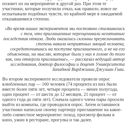
позовет их на мероприятие в другой раз. При этом те
участники, которые получили отказ, как правило, вовсе не
испытывали подобных чувств, по крайней мере в ожидаемой
отказавшимися степени.
«Во время наших экспериментов мы постоянно сталкивались
с тем, что приглашенные переоценивали негативные
последствия отказа. Люди оказались склонны преувеличивать
степень накала неприятных эмоций человека,
сосредоточившись на поступке приглашенного, а не на его
объяснении, на мыслях, которые были у них в голове до того
как, они отвергли приглашение», — рассказал ведущий автор
исследования, доктор философии и доцент Университета
Западной Вирджинии Джулиан Гиви.
Во втором эксперименте исследователи провели опрос
влюбленных пар — 160 человек (74 процента из них были
вместе более пяти лет, четыре процента — менее полугода,
один процент — от шести до 12 месяцев, 21 процент — от
одного года до пяти лет). Сначала одного члена пары просили
выйти из комнаты, где проводился опрос. Затем оставшиеся
участники написали своему партнеру приглашение на какое-
либо совместное мероприятие: поход, просмотр фильма в
кино, ужин в ресторане, прогулка и так далее.