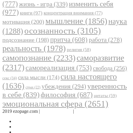
(777)
изменить себя
жизнь - игра
(339)
(977)
книги
(97)
концентрация внимания
(77)
мышление
(1856)
наука
мотивация
(200)
осознанность
(3105)
(1288)
притча
(608)
работа
(278)
подсознание
(198)
реальность
(1978)
религия
(58)
самопознание
(2233)
саморазвитие
(2317)
самореализация
(753)
свобода
(256)
сила настоящего
сила мысли
(174)
секс
(34)
(1636)
уверенность
убеждения
(294)
страх
(22)
в себе
(839)
философия
(687)
цитаты
(59)
эмоциональная сфера
(2651)
2019 ezopage.com |
Обратная связь
|
О проекте
Страница в Facebook
Дневник в Instagram
Канал Telegram