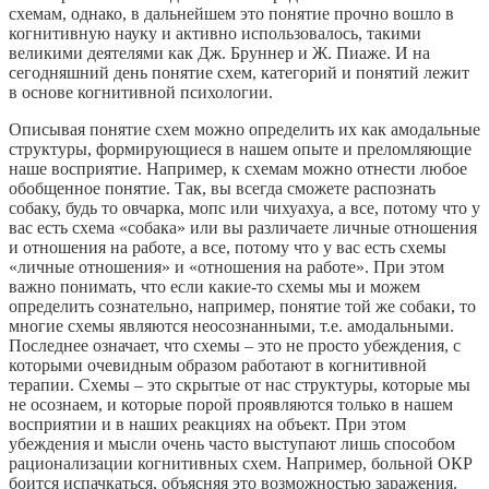
схемам, однако, в дальнейшем это понятие прочно вошло в
когнитивную науку и активно использовалось, такими
великими деятелями как Дж. Бруннер и Ж. Пиаже. И на
сегодняшний день понятие схем, категорий и понятий лежит
в основе когнитивной психологии.
Описывая понятие схем можно определить их как амодальные
структуры, формирующиеся в нашем опыте и преломляющие
наше восприятие. Например, к схемам можно отнести любое
обобщенное понятие. Так, вы всегда сможете распознать
собаку, будь то овчарка, мопс или чихуахуа, а все, потому что у
вас есть схема «собака» или вы различаете личные отношения
и отношения на работе, а все, потому что у вас есть схемы
«личные отношения» и «отношения на работе». При этом
важно понимать, что если какие-то схемы мы и можем
определить сознательно, например, понятие той же собаки, то
многие схемы являются неосознанными, т.е. амодальными.
Последнее означает, что схемы – это не просто убеждения, с
которыми очевидным образом работают в когнитивной
терапии. Схемы – это скрытые от нас структуры, которые мы
не осознаем, и которые порой проявляются только в нашем
восприятии и в наших реакциях на объект. При этом
убеждения и мысли очень часто выступают лишь способом
рационализации когнитивных схем. Например, больной ОКР
боится испачкаться, объясняя это возможностью заражения.