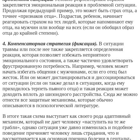
закрепляется эмоциональная реакция в проблемной ситуации.
Продолжая предыдущий пример, это может быть страх отца, а
точнее «признаков отца». Подрастая, ребенок, начинает
реагировать страхом на тех людей, которые напоминают ему
отца, на мужчин или вообще на всех (если он обобщил образ
отца до крайней степени).
4. Компенсаторная стратегия (фиксация).
В ситуации
травмы или после нее также закрепляется определенная
реакция, которая позволяет избежать неприятного
эмоционального состояния, а также частично удовлетворить
фрустрированную потребность. Например, человек может
начать избегать общения с мужчинами, если его отец был
жесток. Или он может дистанцироваться и диссоциироваться
от ситуации (если он также делал в ситуациях, когда ему
приходилось терпеть пьяного отца) и такая реакция может
доходить вплоть до шизоидного расстройства. Сюда же можно
отнести все защитные механизмы, которые обычно
описываются в психологической литературе.
В итоге такая схема выступает как своего рода адаптивный
механизм, который не дает человеку «наступить на те же
грабли», однако ситуация уже давно изменилась и подобное
поведение причиняет человеку лишь страдания, что и
рассматривается как основная причина болезни в гештальт-