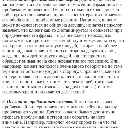
запрос клиента не предоставляет нам всей информации о его
проблемном поведении. Именно поэтому психолог должен
наблюдать за человеком в процессе психотерапии и отмечать
его обобщенные проблемные реакции. Например, клиент
может пожаловаться на обиду на девушку, но затем психолог
замечает, что клиент как-то дистанцируется и обижается при
определенных его фразах. Тогда психологу необходимо
понять, что конкретно вызывает обиду и может оказаться, что
это критика со стороны других людей, которая в наиболее
явном виде выступает именно со стороны девушки, а вот,
когда она исходит от других людей, клиент просто не
обращает внимание на свое дезадаптивное поведение. Или,
например, клиент психолога очень много говорит не по теме
терапии и постоянно уходит в сторону. Спрашивая, как этот
паттерн проявляется в жизни клиента, психолог узнает, что
клиент, точно также не занимается чем-то действительно
важным, постоянно отвлекаясь на другие дела (то, что в
гештальт-терапии называется дефлексией).
2. Осознание проблемного чувства.
Как только выявлен
проблемный паттерн поведения можно перейти к анализу
проблемного чувства. Для этого часто бывает достаточно
прервать проблемный паттерн или обратить на него
внимание. Например, психолог может спросить «а что ты
чувствуешь, когда тебя критикуют» (обиду) или «попробуй