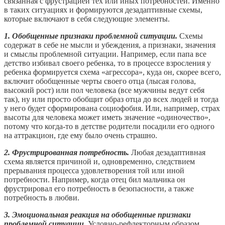
связанная с фрустрацией тех или иных потребностей. Именно
в таких ситуациях и формируются дезадаптивные схемы,
которые включают в себя следующие элементы.
1. Обобщенные признаки проблемной ситуации.
Схемы
содержат в себе не мысли и убеждения, а признаки, значения
и смыслы проблемной ситуации. Например, если папа все
детство избивал своего ребенка, то в процессе взросления у
ребенка формируется схема «агрессора», куда он, скорее всего,
включит обобщенные черты своего отца (лысая голова,
высокий рост) или пол человека (все мужчины ведут себя
так), ну или просто обобщит образ отца до всех людей и тогда
у него будет сформирована социофобия. Или, например, страх
высоты для человека может иметь значение «одиночество»,
потому что когда-то в детстве родители посадили его одного
на аттракцион, где ему было очень страшно.
2. Фрустрированная потребность.
Любая дезадаптивная
схема является причиной и, одновременно, следствием
прерывания процесса удовлетворения той или иной
потребности. Например, когда отец бил мальчика он
фрустрировал его потребность в безопасности, а также
потребность в любви.
3. Эмоциональная реакция на обобщенные признаки
проблемной ситуации.
Условно-рефлекторным образом