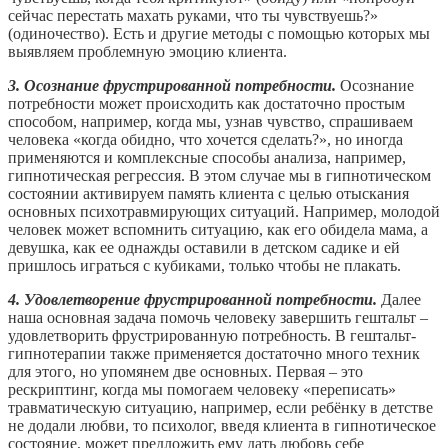
сейчас перестать махать руками, что ты чувствуешь?»
(одиночество). Есть и другие методы с помощью которых мы
выявляем проблемную эмоцию клиента.
3. Осознание фрустрированной потребности.
Осознание
потребности может происходить как достаточно простым
способом, например, когда мы, узнав чувство, спрашиваем
человека «когда обидно, что хочется сделать?», но иногда
применяются и комплексные способы анализа, например,
гипнотическая регрессия. В этом случае мы в гипнотическом
состоянии активируем память клиента с целью отыскания
основных психотравмирующих ситуаций. Например, молодой
человек может вспомнить ситуацию, как его обидела мама, а
девушка, как ее однажды оставили в детском садике и ей
пришлось играться с кубиками, только чтобы не плакать.
4. Удовлетворение фрустрированной потребности.
Далее
наша основная задача помочь человеку завершить гештальт –
удовлетворить фрустрированную потребность. В гештальт-
гипнотерапии также применяется достаточно много техник
для этого, но упомянем две основных. Первая – это
рескриптинг, когда мы помогаем человеку «переписать»
травматическую ситуацию, например, если ребёнку в детстве
не додали любви, то психолог, введя клиента в гипнотическое
состояние, может предложить ему дать любовь себе