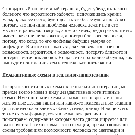
Стандартный когнитивный терапевт, будет убеждать такого
больного что вероятность заболеть, испачкавшись крайне
мала, и, скорее всего, будет делать это безрезультатно. А все
потому, что причина проблемы человека лежит не в его
мыслях и рационализациях, а в его схемах, ведь грязь для него
имеет значение не заражения, а потери близкого человека,
потому что когда-то его любимая бабушка умерла от
инфекции. В итоге испачкаться для человека означает не
возможность заразиться, а возможность потерять близкого и
потерять источник любви. Но давайте подробнее обсудим, как
выглядит понимание схем в гештальт-гипнотерапии.
Дезадаптивные схемы в гештальт-гипнотерапии
Говоря о когнитивных схемах в гештальт-гипнотерапии, мы
прежде всего имеем в виду дезадаптивные когнитивные
схемы. Именно такие схемы и вызывают неврозы и наши
жизненные дезадаптации или какие-то неадекватные реакции
(в стиле необоснованных обиды, гнева, вины). И чаще всего
такие схемы формируются в результате различных
психотравм, содержание которых часто диссоциируется или
вытесняется. Психотравма – это ситуация, превышающая по
своим требованиям возможности человека по адаптации и