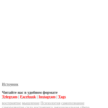
Источник
Читайте нас в удобном формате
Telegram
|
Facebook
|
Instagram
|
Tags
восприятие
мышление
Психология
самопознание
саморазвитие
сила настоящего
эмоциональная сфера