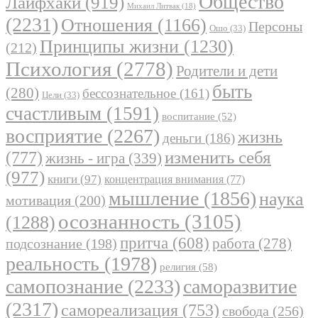
Общество
Лайфхаки
(919)
Михаил Литвак
(18)
(2231)
Отношения
(1166)
Персоны
Ошо
(33)
Принципы жизни
(1230)
(212)
Психология
(2778)
Родители и дети
быть
(280)
бессознательное
(161)
Цели
(33)
счастливым
(1591)
воспитание
(52)
восприятие
(2267)
жизнь
деньги
(186)
(777)
изменить себя
жизнь - игра
(339)
(977)
книги
(97)
концентрация внимания
(77)
мышление
(1856)
наука
мотивация
(200)
осознанность
(3105)
(1288)
притча
(608)
работа
(278)
подсознание
(198)
реальность
(1978)
религия
(58)
самопознание
(2233)
саморазвитие
(2317)
самореализация
(753)
свобода
(256)