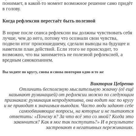
понимает, в какой-то момент возможное решение само придёт
в голову.
Когда рефлексия перестаёт быть полезной
В норме после сеанса рефлексии вы должны чувствовать себя
лучше, чем до него, потому что осознали свои чувства,
подвели итог произошедшему, сделали выводы на будущее и
наметили план действий. Если этого не происходит, то
возможно, что вы занимаетесь не полезной рефлексией, а
вредным самокопанием.
Вы ходите по кругу, снова и снова повторяя одно и то же
Виктория Цебренко
Отличить бесполезную мыслительную жвачку (её ещё
называют руминацией) от рефлексии можно по следующим
признакам: руминация непродуктивна, она водит нас по кругу
и не приводит к значимым выводам. Часто люди задают себе
самообвиняющие вопросы, на которые и не пытаются
ответить: «Почему я? За что всё это со мной? Когда это
закончится? Как я мог так поступить?» И в результате
застревают в негативных переживаниях.