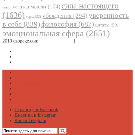
сила настоящего
сила мысли
(174)
секс
(34)
(1636)
уверенность
убеждения
(294)
страх
(22)
в себе
(839)
философия
(687)
цитаты
(59)
эмоциональная сфера
(2651)
2019 ezopage.com |
Обратная связь
|
О проекте
Страница в Facebook
Дневник в Instagram
Канал Telegram
Психология
Вдохновение
Саморазвитие
Философия
Достаток
Мнение
Страница в Facebook
Дневник в Instagram
Канал Telegram