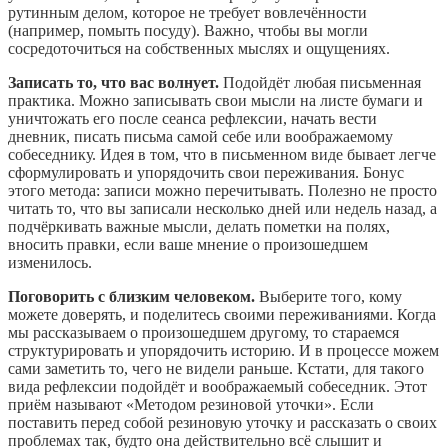
рутинным делом, которое не требует вовлечённости
(например, помыть посуду). Важно, чтобы вы могли
сосредоточиться на собственных мыслях и ощущениях.
Записать то, что вас волнует.
Подойдёт любая письменная
практика. Можно записывать свои мысли на листе бумаги и
уничтожать его после сеанса рефлексии, начать вести
дневник, писать письма самой себе или воображаемому
собеседнику. Идея в том, что в письменном виде бывает легче
сформулировать и упорядочить свои переживания. Бонус
этого метода: записи можно перечитывать. Полезно не просто
читать то, что вы записали несколько дней или недель назад, а
подчёркивать важные мысли, делать пометки на полях,
вносить правки, если ваше мнение о произошедшем
изменилось.
Поговорить с близким человеком.
Выберите того, кому
можете доверять, и поделитесь своими переживаниями. Когда
мы рассказываем о произошедшем другому, то стараемся
структурировать и упорядочить историю. И в процессе можем
сами заметить то, чего не видели раньше. Кстати, для такого
вида рефлексии подойдёт и воображаемый собеседник. Этот
приём называют «Методом резиновой уточки». Если
поставить перед собой резиновую уточку и рассказать о своих
проблемах так, будто она действительно всё слышит и