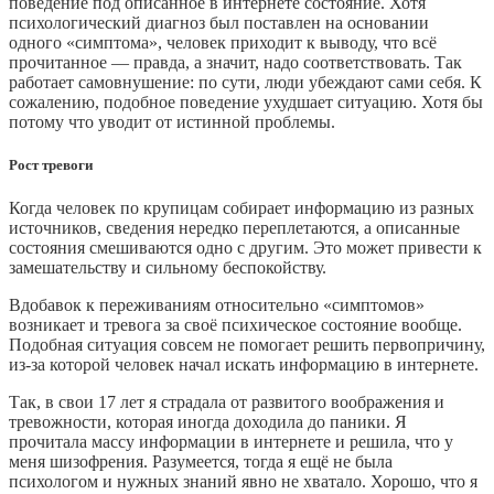
поведение под описанное в интернете состояние. Хотя
психологический диагноз был поставлен на основании
одного «симптома», человек приходит к выводу, что всё
прочитанное — правда, а значит, надо соответствовать. Так
работает самовнушение: по сути, люди убеждают сами себя. К
сожалению, подобное поведение ухудшает ситуацию. Хотя бы
потому что уводит от истинной проблемы.
Рост тревоги
Когда человек по крупицам собирает информацию из разных
источников, сведения нередко переплетаются, а описанные
состояния смешиваются одно с другим. Это может привести к
замешательству и сильному беспокойству.
Вдобавок к переживаниям относительно «симптомов»
возникает и тревога за своё психическое состояние вообще.
Подобная ситуация совсем не помогает решить первопричину,
из‑за которой человек начал искать информацию в интернете.
Так, в свои 17 лет я страдала от развитого воображения и
тревожности, которая иногда доходила до паники. Я
прочитала массу информации в интернете и решила, что у
меня шизофрения. Разумеется, тогда я ещё не была
психологом и нужных знаний явно не хватало. Хорошо, что я