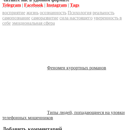
Telegram
|
Facebook
|
Instagram
|
Tags
восприятие
жизнь
осознанность
Психология
реальность
самопознание
саморазвитие
сила настоящего
уверенность в
себе
эмоциональная сфера
Феномен курортных романов
Типы людей, попадающиеся на уловки
телефонных мошенников
Добавить комментарий