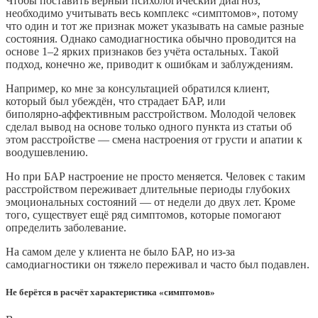
Чтобы поставить верный психологический диагноз,
необходимо учитывать весь комплекс «симптомов», потому
что один и тот же признак может указывать на самые разные
состояния. Однако самодиагностика обычно проводится на
основе 1–2 ярких признаков без учёта остальных. Такой
подход, конечно же, приводит к ошибкам и заблуждениям.
Например, ко мне за консультацией обратился клиент,
который был убеждён, что страдает БАР, или
биполярно‑аффективным расстройством. Молодой человек
сделал вывод на основе только одного пункта из статьи об
этом расстройстве — смена настроения от грусти и апатии к
воодушевлению.
Но при БАР настроение не просто меняется. Человек с таким
расстройством переживает длительные периоды глубоких
эмоциональных состояний — от недели до двух лет. Кроме
того, существует ещё ряд симптомов, которые помогают
определить заболевание.
На самом деле у клиента не было БАР, но из‑за
самодиагностики он тяжело переживал и часто был подавлен.
Не берётся в расчёт характеристика «симптомов»