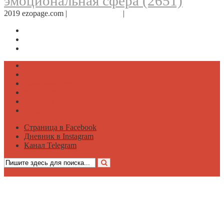
эмоциональная сфера
(2651)
2019 ezopage.com |
Обратная связь
|
О проекте
Страница в Facebook
Дневник в Instagram
Канал Telegram
Психология
Вдохновение
Саморазвитие
Философия
Достаток
Мнение
Страница в Facebook
Дневник в Instagram
Канал Telegram