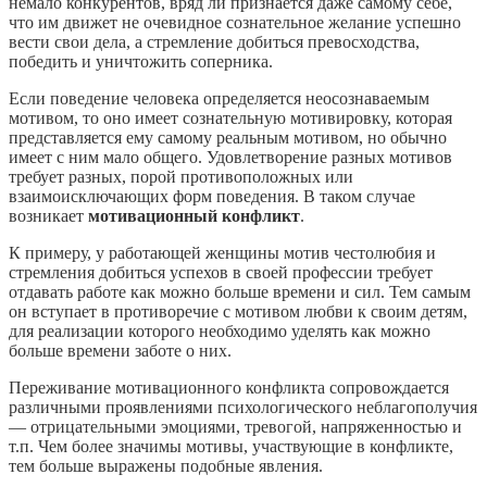
немало конкурентов, вряд ли признается даже самому себе,
что им движет не очевидное сознательное желание успешно
вести свои дела, а стремление добиться превосходства,
победить и уничтожить соперника.
Если поведение человека определяется неосознаваемым
мотивом, то оно имеет сознательную мотивировку, которая
представляется ему самому реальным мотивом, но обычно
имеет с ним мало общего. Удовлетворение разных мотивов
требует разных, порой противоположных или
взаимоисключающих форм поведения. В таком случае
возникает
мотивационный конфликт
.
К примеру, у работающей женщины мотив честолюбия и
стремления добиться успехов в своей профессии требует
отдавать работе как можно больше времени и сил. Тем самым
он вступает в противоречие с мотивом любви к своим детям,
для реализации которого необходимо уделять как можно
больше времени заботе о них.
Переживание мотивационного конфликта сопровождается
различными проявлениями психологического неблагополучия
— отрицательными эмоциями, тревогой, напряженностью и
т.п. Чем более значимы мотивы, участвующие в конфликте,
тем больше выражены подобные явления.