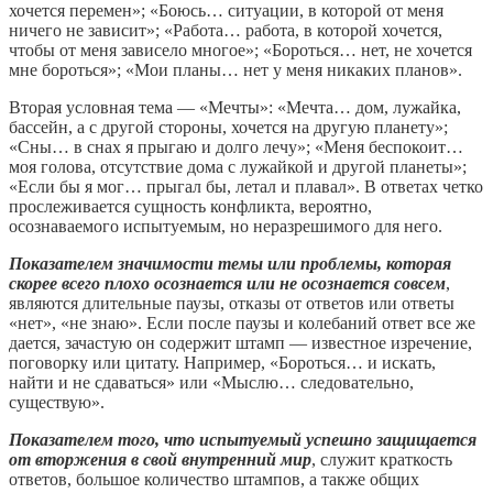
хочется перемен»; «Боюсь… ситуации, в которой от меня
ничего не зависит»; «Работа… работа, в которой хочется,
чтобы от меня зависело многое»; «Бороться… нет, не хочется
мне бороться»; «Мои планы… нет у меня никаких планов».
Вторая условная тема — «Мечты»: «Мечта… дом, лужайка,
бассейн, а с другой стороны, хочется на другую планету»;
«Сны… в снах я прыгаю и долго лечу»; «Меня беспокоит…
моя голова, отсутствие дома с лужайкой и другой планеты»;
«Если бы я мог… прыгал бы, летал и плавал». В ответах четко
прослеживается сущность конфликта, вероятно,
осознаваемого испытуемым, но неразрешимого для него.
Показателем значимости темы или проблемы, которая
скорее всего плохо осознается или не осознается совсем
,
являются длительные паузы, отказы от ответов или ответы
«нет», «не знаю». Если после паузы и колебаний ответ все же
дается, зачастую он содержит штамп — известное изречение,
поговорку или цитату. Например, «Бороться… и искать,
найти и не сдаваться» или «Мыслю… следовательно,
существую».
Показателем того, что испытуемый успешно защищается
от вторжения в свой внутренний мир
, служит краткость
ответов, большое количество штампов, а также общих