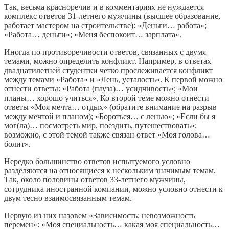
Так, весьма красноречив и в комментариях не нуждается
комплекс ответов 31-летнего мужчины (высшее образование,
работает мастером на строительстве): «Деньги… работа»;
«Работа… деньги»; «Меня беспокоит… зарплата».
Иногда по противоречивости ответов, связанных с двумя
темами, можно определить конфликт. Например, в ответах
двадцатилетней студентки четко прослеживается конфликт
между темами «Работа» и «Лень, усталость». К первой можно
отнести ответы: «Работа (пауза)… усидчивость»; «Мои
планы… хорошо учиться». Ко второй теме можно отнести
ответы «Моя мечта… отдых» (обратите внимание на разрыв
между мечтой и планом); «Бороться… с ленью»; «Если бы я
мог(ла)… посмотреть мир, поездить, путешествовать»;
возможно, с этой темой также связан ответ «Моя голова…
болит».
Нередко большинство ответов испытуемого условно
разделяются на относящиеся к нескольким значимым темам.
Так, около половины ответов 33-летнего мужчины,
сотрудника иностранной компании, можно условно отнести к
двум тесно взаимосвязанным темам.
Первую из них назовем «Зависимость; невозможность
перемен»: «Моя специальность… какая моя специальность…