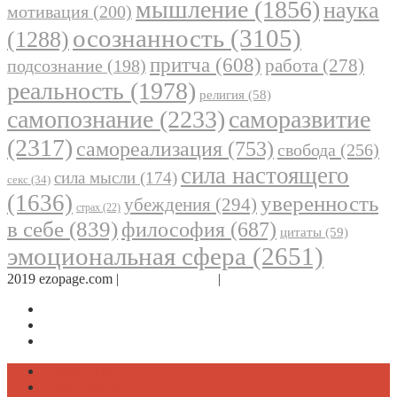
мышление
(1856)
наука
мотивация
(200)
осознанность
(3105)
(1288)
притча
(608)
работа
(278)
подсознание
(198)
реальность
(1978)
религия
(58)
самопознание
(2233)
саморазвитие
(2317)
самореализация
(753)
свобода
(256)
сила настоящего
сила мысли
(174)
секс
(34)
(1636)
уверенность
убеждения
(294)
страх
(22)
в себе
(839)
философия
(687)
цитаты
(59)
эмоциональная сфера
(2651)
2019 ezopage.com |
Обратная связь
|
О проекте
Страница в Facebook
Дневник в Instagram
Канал Telegram
Психология
Вдохновение