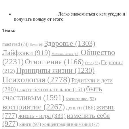
Легко знакомиться с кем угодно и
получать пользу от этого
Темы:
Здоровье
(1303)
must read
(74)
Дети
(16)
Общество
Лайфхаки
(919)
Михаил Литвак
(18)
(2231)
Отношения
(1166)
Персоны
Ошо
(33)
Принципы жизни
(1230)
(212)
Психология
(2778)
Родители и дети
быть
(280)
бессознательное
(161)
Цели
(33)
счастливым
(1591)
воспитание
(52)
восприятие
(2267)
жизнь
деньги
(186)
(777)
изменить себя
жизнь - игра
(339)
(977)
книги
(97)
концентрация внимания
(77)