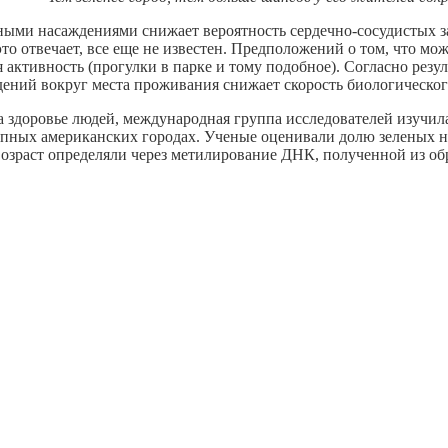
еными насаждениями снижает вероятность сердечно-сосудистых 
о отвечает, все еще не известен. Предположений о том, что мож
я активность (прогулки в парке и тому подобное). Согласно рез
дений вокруг места проживания снижает скорость биологическог
а здоровье людей, международная группа исследователей изучила
упных американских городах. Ученые оценивали долю зеленых на
возраст определяли через метилирование ДНК, полученной из об