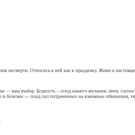
дник несмерти. Относись к ней как к празднику. Живи в настоящ
астье — ваш выбор. Бедность —плод вашего желания, лени, глупо
 и болезни — плод сил потраченных на взаимные обвинения, тяж
!