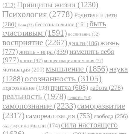
Принципы жизни
(1230)
(212)
Психология
(2778)
Родители и дети
быть
(280)
бессознательное
(161)
Цели
(33)
счастливым
(1591)
воспитание
(52)
восприятие
(2267)
жизнь
деньги
(186)
(777)
изменить себя
жизнь - игра
(339)
(977)
книги
(97)
концентрация внимания
(77)
мышление
(1856)
наука
мотивация
(200)
осознанность
(3105)
(1288)
притча
(608)
работа
(278)
подсознание
(198)
реальность
(1978)
религия
(58)
самопознание
(2233)
саморазвитие
(2317)
самореализация
(753)
свобода
(256)
сила настоящего
сила мысли
(174)
секс
(34)
(1636)