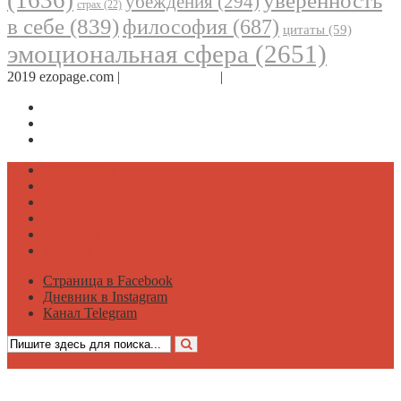
уверенность
убеждения
(294)
страх
(22)
в себе
(839)
философия
(687)
цитаты
(59)
эмоциональная сфера
(2651)
2019 ezopage.com |
Обратная связь
|
О проекте
Страница в Facebook
Дневник в Instagram
Канал Telegram
Психология
Вдохновение
Саморазвитие
Философия
Достаток
Мнение
Страница в Facebook
Дневник в Instagram
Канал Telegram