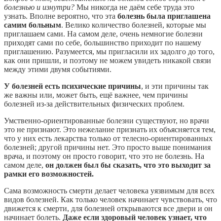
болезнью и изнутри?
Мы никогда не даём себе труда это
узнать. Вполне вероятно, что эта
болезнь была приглашена
самим больным
. Велико количество болезней, которые мы
приглашаем сами. На самом деле, очень немногие болезни
приходят сами по себе, большинство приходит по нашему
приглашению. Разумеется, мы пригласили их задолго до того,
как они пришли, и поэтому не можем увидеть никакой связи
между этими двумя событиями.
У болезней есть психические причины
, и эти причины так
же важны или, может быть, ещё важнее, чем причины
болезней из-за действительных физических проблем.
Умственно-ориентированные болезни существуют, но врачи
это не признают. Это нежелание признать их объясняется тем,
что у них есть лекарства только от телесно-ориентированных
болезней; другой причины нет. Это просто выше понимания
врача, и поэтому он просто говорит, что это не болезнь. На
самом деле,
он должен был бы сказать, что это выходит за
рамки его возможностей.
Сама возможность смерти делает человека уязвимым для всех
видов болезней. Как только человек начинает чувствовать, что
движется к смерти, для болезней открываются все двери и он
начинает болеть.
Даже если здоровый человек узнает, что