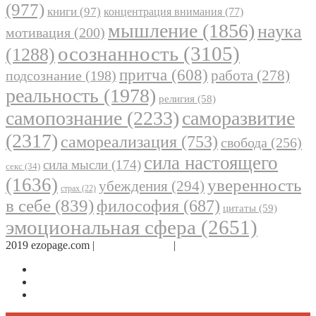
(977)
книги
(97)
концентрация внимания
(77)
мышление
(1856)
наука
мотивация
(200)
осознанность
(3105)
(1288)
притча
(608)
работа
(278)
подсознание
(198)
реальность
(1978)
религия
(58)
самопознание
(2233)
саморазвитие
(2317)
самореализация
(753)
свобода
(256)
сила настоящего
сила мысли
(174)
секс
(34)
(1636)
уверенность
убеждения
(294)
страх
(22)
в себе
(839)
философия
(687)
цитаты
(59)
эмоциональная сфера
(2651)
2019 ezopage.com |
Обратная связь
|
О проекте
Страница в Facebook
Дневник в Instagram
Канал Telegram