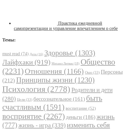
Практика ежедневной
самопрезентации и управление впечатлением о себе
Темы:
Здоровье
(1303)
must read
(74)
Дети
(16)
Общество
Лайфхаки
(919)
Михаил Литвак
(18)
(2231)
Отношения
(1166)
Персоны
Ошо
(33)
Принципы жизни
(1230)
(212)
Психология
(2778)
Родители и дети
быть
(280)
бессознательное
(161)
Цели
(33)
счастливым
(1591)
воспитание
(52)
восприятие
(2267)
жизнь
деньги
(186)
(777)
изменить себя
жизнь - игра
(339)