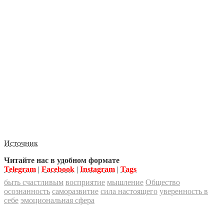
Источник
Читайте нас в удобном формате
Telegram
|
Facebook
|
Instagram
|
Tags
быть счастливым
восприятие
мышление
Общество
осознанность
саморазвитие
сила настоящего
уверенность в
себе
эмоциональная сфера