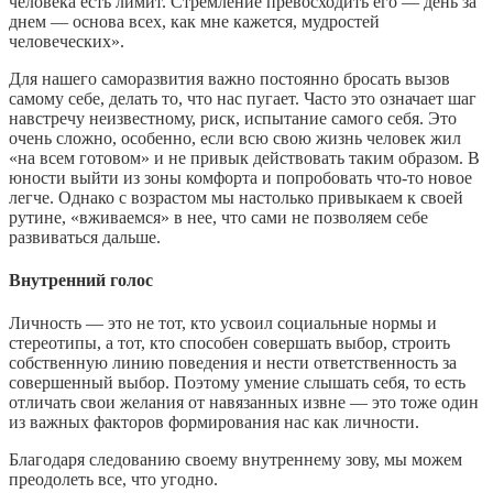
человека есть лимит. Стремление превосходить его — день за
днем — основа всех, как мне кажется, мудростей
человеческих».
Для нашего саморазвития важно постоянно бросать вызов
самому себе, делать то, что нас пугает. Часто это означает шаг
навстречу неизвестному, риск, испытание самого себя. Это
очень сложно, особенно, если всю свою жизнь человек жил
«на всем готовом» и не привык действовать таким образом. В
юности выйти из зоны комфорта и попробовать что-то новое
легче. Однако с возрастом мы настолько привыкаем к своей
рутине, «вживаемся» в нее, что сами не позволяем себе
развиваться дальше.
Внутренний голос
Личность — это не тот, кто усвоил социальные нормы и
стереотипы, а тот, кто способен совершать выбор, строить
собственную линию поведения и нести ответственность за
совершенный выбор. Поэтому умение слышать себя, то есть
отличать свои желания от навязанных извне — это тоже один
из важных факторов формирования нас как личности.
Благодаря следованию своему внутреннему зову, мы можем
преодолеть все, что угодно.