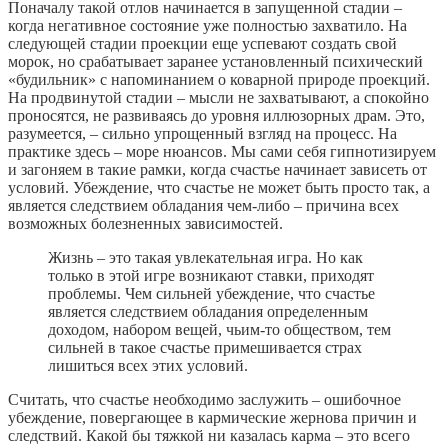
Поначалу такой отлов начинается в запущенной стадии –
когда негативное состояние уже полностью захватило. На
следующей стадии проекции еще успевают создать свой
морок, но срабатывает заранее установленный психический
«будильник» с напоминанием о коварной природе проекций.
На продвинутой стадии – мысли не захватывают, а спокойно
проносятся, не развиваясь до уровня иллюзорных драм. Это,
разумеется, – сильно упрощенный взгляд на процесс. На
практике здесь – море нюансов. Мы сами себя гипнотизируем
и загоняем в такие рамки, когда счастье начинает зависеть от
условий. Убеждение, что счастье не может быть просто так, а
является следствием обладания чем-либо – причина всех
возможных болезненных зависимостей.
Жизнь – это такая увлекательная игра. Но как
только в этой игре возникают ставки, приходят
проблемы. Чем сильней убеждение, что счастье
является следствием обладания определенным
доходом, набором вещей, чьим-то обществом, тем
сильней в такое счастье примешивается страх
лишиться всех этих условий.
Считать, что счастье необходимо заслужить – ошибочное
убеждение, повергающее в кармические жернова причин и
следствий. Какой бы тяжкой ни казалась карма – это всего