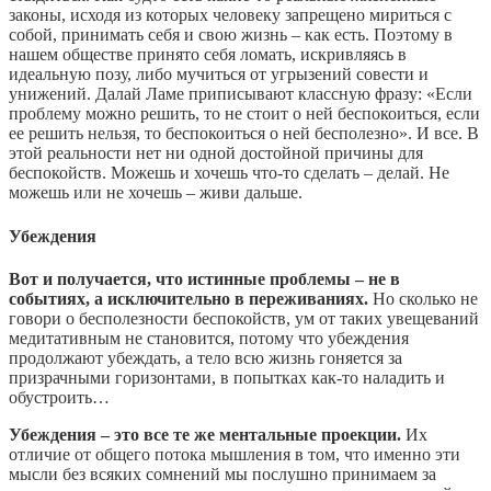
законы, исходя из которых человеку запрещено мириться с
собой, принимать себя и свою жизнь – как есть. Поэтому в
нашем обществе принято себя ломать, искривляясь в
идеальную позу, либо мучиться от угрызений совести и
унижений. Далай Ламе приписывают классную фразу: «Eсли
проблему можно решить, то не стоит о ней беспокоиться, если
ее решить нельзя, то беспокоиться о ней бесполезно». И все. В
этой реальности нет ни одной достойной причины для
беспокойств. Можешь и хочешь что-то сделать – делай. Не
можешь или не хочешь – живи дальше.
Убеждения
Вот и получается, что истинные проблемы – не в
событиях, а исключительно в переживаниях.
Но сколько не
говори о бесполезности беспокойств, ум от таких увещеваний
медитативным не становится, потому что убеждения
продолжают убеждать, а тело всю жизнь гоняется за
призрачными горизонтами, в попытках как-то наладить и
обустроить…
Убеждения – это все те же ментальные проекции.
Их
отличие от общего потока мышления в том, что именно эти
мысли без всяких сомнений мы послушно принимаем за