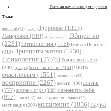
Быть милым опасно для здоровья
Темы:
Здоровье
(1303)
must read
(74)
Дети
(16)
Общество
Лайфхаки
(919)
Михаил Литвак
(18)
(2231)
Отношения
(1166)
Персоны
Ошо
(33)
Принципы жизни
(1230)
(212)
Психология
(2778)
Родители и дети
быть
(280)
бессознательное
(161)
Цели
(33)
счастливым
(1591)
воспитание
(52)
восприятие
(2267)
жизнь
деньги
(186)
(777)
изменить себя
жизнь - игра
(339)
(977)
книги
(97)
концентрация внимания
(77)
мышление
(1856)
наука
мотивация
(200)