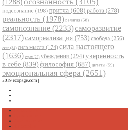
осознанность
(3105)
(1288)
притча
(608)
работа
(278)
подсознание
(198)
реальность
(1978)
религия
(58)
самопознание
(2233)
саморазвитие
(2317)
самореализация
(753)
свобода
(256)
сила настоящего
сила мысли
(174)
секс
(34)
(1636)
уверенность
убеждения
(294)
страх
(22)
в себе
(839)
философия
(687)
цитаты
(59)
эмоциональная сфера
(2651)
2019 ezopage.com |
Обратная связь
|
О проекте
Страница в Facebook
Дневник в Instagram
Канал Telegram
Психология
Вдохновение
Саморазвитие
Философия