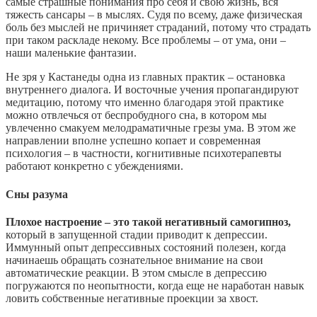
самые страшные понимания про себя и свою жизнь, вся
тяжесть сансары – в мыслях. Судя по всему, даже физическая
боль без мыслей не причиняет страданий, потому что страдать
при таком раскладе некому. Все проблемы – от ума, они –
наши маленькие фантазии.
Не зря у Кастанеды одна из главных практик – остановка
внутреннего диалога. И восточные учения пропагандируют
медитацию, потому что именно благодаря этой практике
можно отвлечься от беспробудного сна, в котором мы
увлеченно смакуем мелодраматичные грезы ума. В этом же
направлении вполне успешно копает и современная
психология – в частности, когнитивные психотерапевты
работают конкретно с убеждениями.
Сны разума
Плохое настроение – это такой негативный самогипноз,
который в запущенной стадии приводит к депрессии.
Иммунный опыт депрессивных состояний полезен, когда
начинаешь обращать сознательное внимание на свои
автоматические реакции. В этом смысле в депрессию
погружаются по неопытности, когда еще не наработан навык
ловить собственные негативные проекции за хвост.