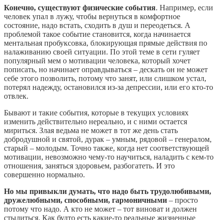
Конечно, существуют физические события
. Например, если
человек упал в лужу, чтобы вернуться в комфортное
состояние, надо встать, сходить в душ и переодеться. А
проблемой такое событие становится, когда начинается
ментальная пробуксовка, блокирующая прямые действия по
налаживанию своей ситуации. По этой теме в сети гуляет
популярный мем о мотивации человека, который хочет
пописать, но начинает оправдываться – дескать он не может
себе этого позволить, потому что занят, или слишком устал,
потерял надежду, остановился из-за депрессии, или его кто-то
отвлек.
Бывают и такие события, которые в текущих условиях
изменить действительно нереально, и с ними остается
мириться. Злая ведьма не может в тот же день стать
добродушной и святой, дурак – умным, рядовой – генералом,
старый – молодым. Точно также, когда нет соответствующей
мотивации, невозможно чему-то научиться, наладить с кем-то
отношения, заняться здоровьем, разбогатеть. И это
совершенно нормально.
Но мы привыкли думать, что надо быть трудолюбивыми,
дружелюбными, способными, гармоничными
– просто
потому что надо. А кто не может – тот виноват и должен
стыдиться. Как будто есть какие-то реальные жизненные