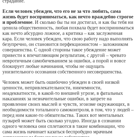
страдание.
Если человек убежден, что его не за что любить, сама
жизнь будет восприниматься, как нечто враждебно строгое
и проблемное
. И сколько бы ты ни достигал, и как бы тебя ни
ценила общественность, любая похвала будет восприниматься
как нечто абсурдно ложное, а критика – как заслуженная
кара. Если человек убежден, что свою работу надо выполнять
безупречно, он становится перфекционистом – заложником
совершенства. С одной стороны такое убеждение может
привести к впечатляющим результатам, с другой – чревато
невротичным самобичеванием за ошибки, а порой и вовсе
блокирует любые начинания, чтобы не ощущать
унизительного осознания собственного несовершенства.
Человек может быть ошибочно убежден в своей низкой
ценности, непривлекательности, никчемности,
неадекватности, в какой-то внешней угрозе, в фатальных
наказаниях за незначительные ошибки, в запрете на
проявление своих мыслей и чувств, эгоизме окружающих, в
необходимости тотального самоконтроля, в том, что у людей –
перед ним какие-то обязательства. Таких вот ментальных
пузырей может быть сколько угодно. Иногда в сознании
одного человека они сплетаются в такие комбинации, что
сама жизнь начинает казаться беспробудно мрачным