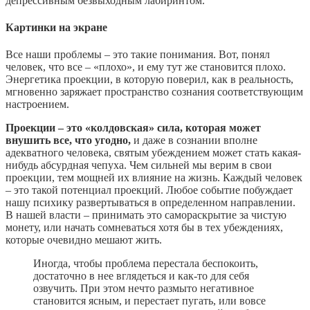
депрессивным безвыходным лабиринтом.
Картинки на экране
Все наши проблемы – это такие понимания. Вот, понял
человек, что все – «плохо», и ему тут же становится плохо.
Энергетика проекции, в которую поверил, как в реальность,
мгновенно заряжает пространство сознания соответствующим
настроением.
Проекции – это «колдовская» сила, которая может
внушить все, что угодно,
и даже в сознании вполне
адекватного человека, святым убеждением может стать какая-
нибудь абсурдная чепуха. Чем сильней мы верим в свои
проекции, тем мощней их влияние на жизнь. Каждый человек
– это такой потенциал проекций. Любое событие побуждает
нашу психику развертываться в определенном направлении.
В нашей власти – принимать это самораскрытие за чистую
монету, или начать сомневаться хотя бы в тех убеждениях,
которые очевидно мешают жить.
Иногда, чтобы проблема перестала беспокоить,
достаточно в нее вглядеться и как-то для себя
озвучить. При этом нечто размыто негативное
становится ясным, и перестает пугать, или вовсе