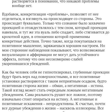
растворяется в понимании, что никакой проблемы
вообще нет.
Вдобавок, конкретизация «проблемы», позволяет от нее
отделиться, и взглянуть на происходящее со стороны. Это
происходит буквально. Только что сознание было захвачено
проекцией и отождествлялось с тем сном, который проекция
навевала, и тут же эта вуаль либо спадает, либо стягивается до
крохотной идеи, в отношении которой применимы
конкретные действия. Точно также, когда покупаешься на
позитивное мышление, заряжаешься хорошим настроем. Но
мои сторонние наблюдения показывают, что всевозможные
визуализации и аффирмации не могут дать устойчивого
эффекта, потому что они несоизмеримо слабей
укоренившихся убеждений.
Как бы человек себя не гипнотизировал, глубинные проекции
будут брать верх над поверхностными, и все позитивные
установки растворяются с таким неприятным осадком, будто
позитивная сторона жизни – обман, а негативная – истина.
Такой взгляд может стать очередным ложным негативным
убеждением. Сама реальность рушит все ложное, поэтому
изначально стоит опираться на истину. А негативные и
позитивные искажения – непродуктивны. К счастью, почти
все дурные убеждения о жизни – насквозь иллюзорны. Все