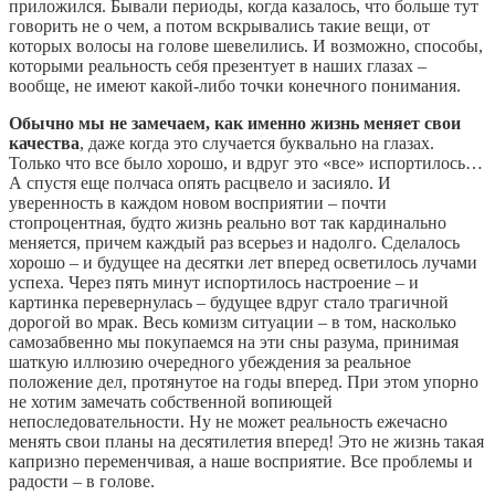
приложился. Бывали периоды, когда казалось, что больше тут
говорить не о чем, а потом вскрывались такие вещи, от
которых волосы на голове шевелились. И возможно, способы,
которыми реальность себя презентует в наших глазах –
вообще, не имеют какой-либо точки конечного понимания.
Обычно мы не замечаем, как именно жизнь меняет свои
качества
, даже когда это случается буквально на глазах.
Только что все было хорошо, и вдруг это «все» испортилось…
А спустя еще полчаса опять расцвело и засияло. И
уверенность в каждом новом восприятии – почти
стопроцентная, будто жизнь реально вот так кардинально
меняется, причем каждый раз всерьез и надолго. Сделалось
хорошо – и будущее на десятки лет вперед осветилось лучами
успеха. Через пять минут испортилось настроение – и
картинка перевернулась – будущее вдруг стало трагичной
дорогой во мрак. Весь комизм ситуации – в том, насколько
самозабвенно мы покупаемся на эти сны разума, принимая
шаткую иллюзию очередного убеждения за реальное
положение дел, протянутое на годы вперед. При этом упорно
не хотим замечать собственной вопиющей
непоследовательности. Ну не может реальность ежечасно
менять свои планы на десятилетия вперед! Это не жизнь такая
капризно переменчивая, а наше восприятие. Все проблемы и
радости – в голове.