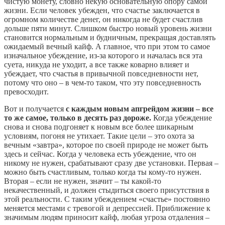
чистую монету, словно некую основательную опору самой
жизни. Если человек убежден, что счастье заключается в
огромном количестве денег, он никогда не будет счастлив
дольше пяти минут. Слишком быстро новый уровень жизни
становится нормальным и будничным, прекращая доставлять
ожидаемый вечный кайф. А главное, что при этом то самое
изначальное убеждение, из-за которого и началась вся эта
суета, никуда не уходит, а все также коварно влияет и
убеждает, что счастья в привычной повседневности нет,
потому что оно – в чем-то таком, что эту повседневность
превосходит.
Вот и получается
с каждым новым апгрейдом жизни – все
то же самое, только в десять раз дороже.
Когда убеждение
снова и снова подгоняет к новым все более шикарным
условиям, погоня не утихает. Такие цели – это охота за
вечным «завтра», которое по своей природе не может быть
здесь и сейчас. Когда у человека есть убеждение, что он
никому не нужен, срабатывают сразу две установки. Первая –
можно быть счастливым, только когда ты кому-то нужен.
Вторая – если не нужен, значит – ты какой-то
некачественный, и должен стыдиться своего присутствия в
этой реальности. С таким убеждением «счастье» постоянно
меняется местами с тревогой и депрессией. Приближение к
значимым людям приносит кайф, любая угроза отдаления –