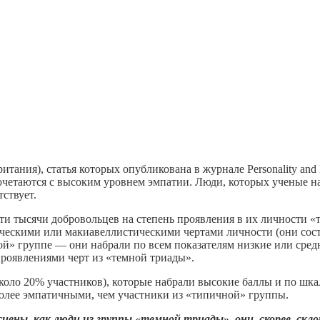
ания), статья которых опубликована в журнале Personality and I
очетаются с высоким уровнем эмпатии. Люди, которых ученые н
ствует.
и тысячи добровольцев на степень проявления в их личности «те
ескими или макиавеллистическими чертами личности (они сост
й» группе — они набрали по всем показателям низкие или сре
проявлениями черт из «темной триады».
около 20% участников), которые набрали высокие баллы и по шка
более эмпатичными, чем участники из «типичной» группы.
вны, как люди из группы «темной триады», они, скорее, скло