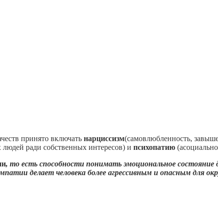
ачеств принято включать
нарциссизм
(самовлюбленность, завыше
х людей ради собственных интересов) и
психопатию
(асоциально
ии
, то есть способности понимать эмоциональное состояние 
мпатии делает человека более агрессивным и опасным для о