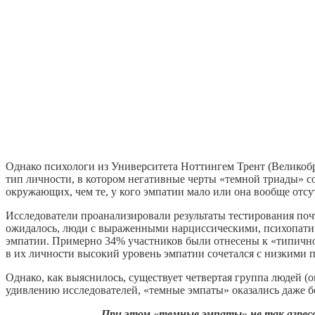
Однако психологи из Университета Ноттингем Трент (Великобрит
тип личности, в котором негативные черты «темной триады» с
окружающих, чем те, у кого эмпатии мало или она вообще отсут
Исследователи проанализировали результаты тестирования почт
ожидалось, люди с выраженными нарциссическими, психопатич
эмпатии. Примерно 34% участников были отнесены к «типично
в их личности высокий уровень эмпатии сочетался с низкими 
Однако, как выяснилось, существует четвертая группа людей (
удивлению исследователей, «темные эмпаты» оказались даже 
При этом «темные эмпаты» не так агресси