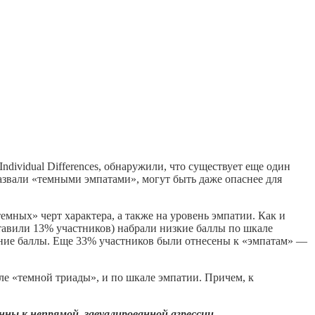
ndividual Differences, обнаружили, что существует еще один
азвали «темными эмпатами», могут быть даже опаснее для
мных» черт характера, а также на уровень эмпатии. Как и
авили 13% участников) набрали низкие баллы по шкале
дние баллы. Еще 33% участников были отнесены к «эмпатам» —
ле «темной триады», и по шкале эмпатии. Причем, к
нны к непрямой, завуалированной агрессии