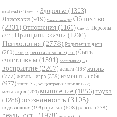
Здоровье
(1303)
must read
(74)
Дети
(16)
Общество
Лайфхаки
(919)
Михаил Литвак
(18)
(2231)
Отношения
(1166)
Персоны
Ошо
(33)
Принципы жизни
(1230)
(212)
Психология
(2778)
Родители и дети
быть
(280)
бессознательное
(161)
Цели
(33)
счастливым
(1591)
воспитание
(52)
восприятие
(2267)
жизнь
деньги
(186)
(777)
изменить себя
жизнь - игра
(339)
(977)
книги
(97)
концентрация внимания
(77)
мышление
(1856)
наука
мотивация
(200)
осознанность
(3105)
(1288)
притча
(608)
работа
(278)
подсознание
(198)
реальность
(1978)
религия
(58)