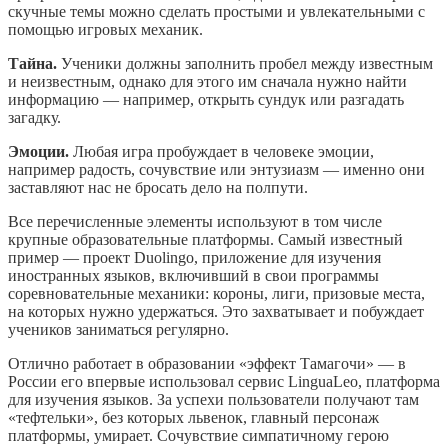
скучные темы можно сделать простыми и увлекательными с
помощью игровых механик.
Тайна.
Ученики должны заполнить пробел между известным
и неизвестным, однако для этого им сначала нужно найти
информацию — например, открыть сундук или разгадать
загадку.
Эмоции.
Любая игра пробуждает в человеке эмоции,
например радость, сочувствие или энтузиазм — именно они
заставляют нас не бросать дело на полпути.
Все перечисленные элементы используют в том числе
крупные образовательные платформы. Самый известный
пример — проект Duolingo, приложение для изучения
иностранных языков, включивший в свои программы
соревновательные механики: короны, лиги, призовые места,
на которых нужно удержаться. Это захватывает и побуждает
учеников заниматься регулярно.
Отлично работает в образовании «эффект Тамагочи» — в
России его впервые использовал сервис LinguaLeo, платформа
для изучения языков. За успехи пользователи получают там
«тефтельки», без которых львенок, главный персонаж
платформы, умирает. Сочувствие симпатичному герою