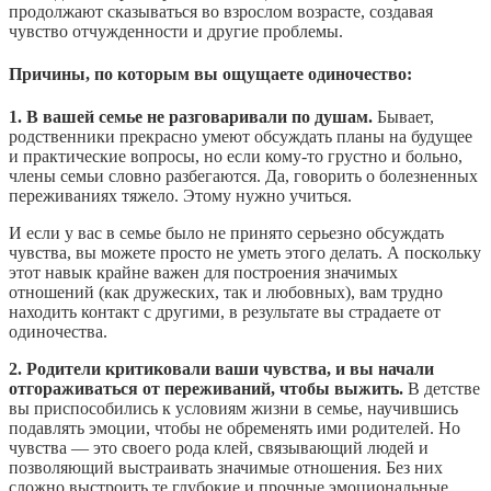
продолжают сказываться во взрослом возрасте, создавая
чувство отчужденности и другие проблемы.
Причины, по которым вы ощущаете одиночество:
1. В вашей семье не разговаривали по душам.
Бывает,
родственники прекрасно умеют обсуждать планы на будущее
и практические вопросы, но если кому-то грустно и больно,
члены семьи словно разбегаются. Да, говорить о болезненных
переживаниях тяжело. Этому нужно учиться.
И если у вас в семье было не принято серьезно обсуждать
чувства, вы можете просто не уметь этого делать. А поскольку
этот навык крайне важен для построения значимых
отношений (как дружеских, так и любовных), вам трудно
находить контакт с другими, в результате вы страдаете от
одиночества.
2. Родители критиковали ваши чувства, и вы начали
отгораживаться от переживаний, чтобы выжить.
В детстве
вы приспособились к условиям жизни в семье, научившись
подавлять эмоции, чтобы не обременять ими родителей. Но
чувства — это своего рода клей, связывающий людей и
позволяющий выстраивать значимые отношения. Без них
сложно выстроить те глубокие и прочные эмоциональные