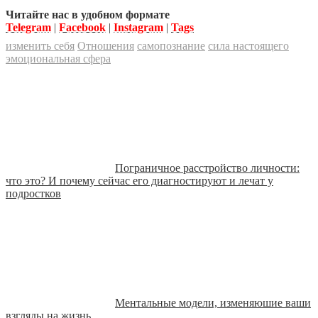
Читайте нас в удобном формате
Telegram
|
Facebook
|
Instagram
|
Tags
изменить себя
Отношения
самопознание
сила настоящего
эмоциональная сфера
Пограничное расстройство личности:
что это? И почему сейчас его диагностируют и лечат у
подростков
Ментальные модели, изменяюшие ваши
взгляды на жизнь