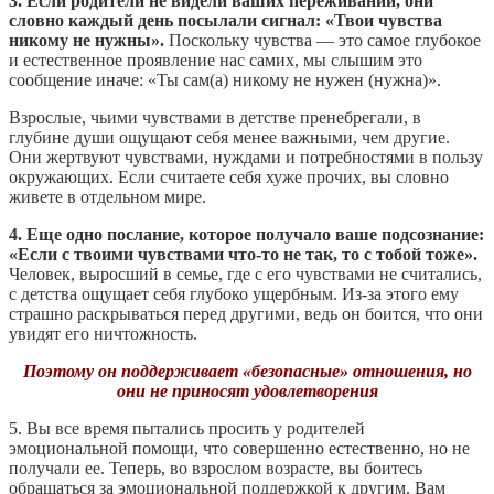
3. Если родители не видели ваших переживаний, они
словно каждый день посылали сигнал: «Твои чувства
никому не нужны».
Поскольку чувства — это самое глубокое
и естественное проявление нас самих, мы слышим это
сообщение иначе: «Ты сам(а) никому не нужен (нужна)».
Взрослые, чьими чувствами в детстве пренебрегали, в
глубине души ощущают себя менее важными, чем другие.
Они жертвуют чувствами, нуждами и потребностями в пользу
окружающих. Если считаете себя хуже прочих, вы словно
живете в отдельном мире.
4. Еще одно послание, которое получало ваше подсознание:
«Если с твоими чувствами что-то не так, то с тобой тоже».
Человек, выросший в семье, где с его чувствами не считались,
с детства ощущает себя глубоко ущербным. Из-за этого ему
страшно раскрываться перед другими, ведь он боится, что они
увидят его ничтожность.
Поэтому он поддерживает «безопасные» отношения, но
они не приносят удовлетворения
5. Вы все время пытались просить у родителей
эмоциональной помощи, что совершенно естественно, но не
получали ее. Теперь, во взрослом возрасте, вы боитесь
обращаться за эмоциональной поддержкой к другим. Вам