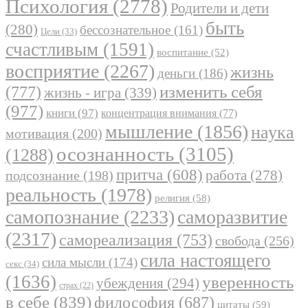
Психология
(2778)
Родители и дети
быть
(280)
бессознательное
(161)
Цели
(33)
счастливым
(1591)
воспитание
(52)
восприятие
(2267)
жизнь
деньги
(186)
(777)
изменить себя
жизнь - игра
(339)
(977)
книги
(97)
концентрация внимания
(77)
мышление
(1856)
наука
мотивация
(200)
осознанность
(3105)
(1288)
притча
(608)
работа
(278)
подсознание
(198)
реальность
(1978)
религия
(58)
самопознание
(2233)
саморазвитие
(2317)
самореализация
(753)
свобода
(256)
сила настоящего
сила мысли
(174)
секс
(34)
(1636)
уверенность
убеждения
(294)
страх
(22)
в себе
(839)
философия
(687)
цитаты
(59)