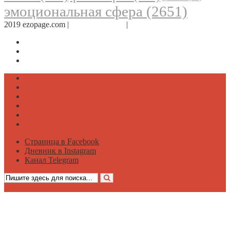
эмоциональная сфера
(2651)
2019 ezopage.com |
Обратная связь
|
О проекте
Страница в Facebook
Дневник в Instagram
Канал Telegram
Психология
Вдохновение
Саморазвитие
Философия
Достаток
Мнение
Страница в Facebook
Дневник в Instagram
Канал Telegram