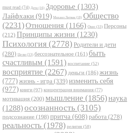
Здоровье
(1303)
must read
(74)
Дети
(16)
Общество
Лайфхаки
(919)
Михаил Литвак
(18)
(2231)
Отношения
(1166)
Персоны
Ошо
(33)
Принципы жизни
(1230)
(212)
Психология
(2778)
Родители и дети
быть
(280)
бессознательное
(161)
Цели
(33)
счастливым
(1591)
воспитание
(52)
восприятие
(2267)
жизнь
деньги
(186)
(777)
изменить себя
жизнь - игра
(339)
(977)
книги
(97)
концентрация внимания
(77)
мышление
(1856)
наука
мотивация
(200)
осознанность
(3105)
(1288)
притча
(608)
работа
(278)
подсознание
(198)
реальность
(1978)
религия
(58)