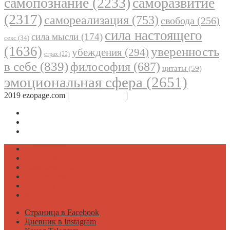
самопознание
(2233)
саморазвитие
(2317)
самореализация
(753)
свобода
(256)
сила настоящего
сила мысли
(174)
секс
(34)
(1636)
уверенность
убеждения
(294)
страх
(22)
в себе
(839)
философия
(687)
цитаты
(59)
эмоциональная сфера
(2651)
2019 ezopage.com |
Обратная связь
|
О проекте
Страница в Facebook
Дневник в Instagram
Канал Telegram
Психология
Вдохновение
Саморазвитие
Философия
Достаток
Мнение
Страница в Facebook
Дневник в Instagram