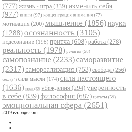
(777)
изменить себя
жизнь - игра
(339)
(977)
книги
(97)
концентрация внимания
(77)
мышление
(1856)
наука
мотивация
(200)
осознанность
(3105)
(1288)
притча
(608)
работа
(278)
подсознание
(198)
реальность
(1978)
религия
(58)
самопознание
(2233)
саморазвитие
(2317)
самореализация
(753)
свобода
(256)
сила настоящего
сила мысли
(174)
секс
(34)
(1636)
уверенность
убеждения
(294)
страх
(22)
в себе
(839)
философия
(687)
цитаты
(59)
эмоциональная сфера
(2651)
2019 ezopage.com |
Обратная связь
|
О проекте
Страница в Facebook
Дневник в Instagram