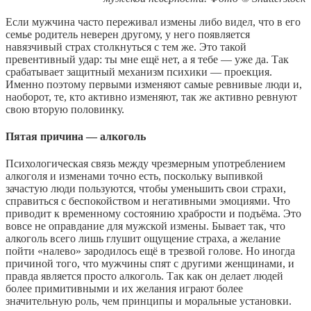
Если мужчина часто переживал измены либо видел, что в его
семье родитель неверен другому, у него появляется
навязчивый страх столкнуться с тем же. Это такой
превентивный удар: ты мне ещё нет, а я тебе — уже да. Так
срабатывает защитный механизм психики — проекция.
Именно поэтому первыми изменяют самые ревнивые люди и,
наоборот, те, кто активно изменяют, так же активно ревнуют
свою вторую половинку.
Пятая причина — алкоголь
Психологическая связь между чрезмерным употреблением
алкоголя и изменами точно есть, поскольку выпивкой
зачастую люди пользуются, чтобы уменьшить свои страхи,
справиться с беспокойством и негативными эмоциями. Что
приводит к временному состоянию храбрости и подъёма. Это
вовсе не оправдание для мужской измены. Бывает так, что
алкоголь всего лишь глушит ощущение страха, а желание
пойти «налево» зародилось ещё в трезвой голове. Но иногда
причиной того, что мужчины спят с другими женщинами, и
правда является просто алкоголь. Так как он делает людей
более примитивными и их желания играют более
значительную роль, чем принципы и моральные установки.