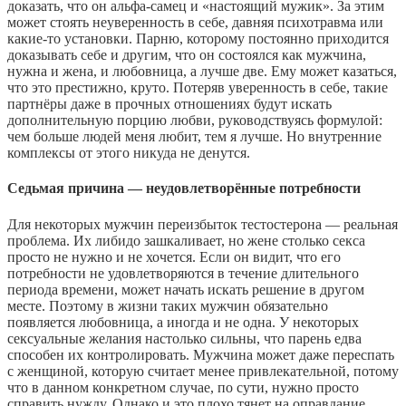
доказать, что он альфа-самец и «настоящий мужик». За этим
может стоять неуверенность в себе, давняя психотравма или
какие-то установки. Парню, которому постоянно приходится
доказывать себе и другим, что он состоялся как мужчина,
нужна и жена, и любовница, а лучше две. Ему может казаться,
что это престижно, круто. Потеряв уверенность в себе, такие
партнёры даже в прочных отношениях будут искать
дополнительную порцию любви, руководствуясь формулой:
чем больше людей меня любит, тем я лучше. Но внутренние
комплексы от этого никуда не денутся.
Седьмая причина — неудовлетворённые потребности
Для некоторых мужчин переизбыток тестостерона — реальная
проблема. Их либидо зашкаливает, но жене столько секса
просто не нужно и не хочется. Если он видит, что его
потребности не удовлетворяются в течение длительного
периода времени, может начать искать решение в другом
месте. Поэтому в жизни таких мужчин обязательно
появляется любовница, а иногда и не одна. У некоторых
сексуальные желания настолько сильны, что парень едва
способен их контролировать. Мужчина может даже переспать
с женщиной, которую считает менее привлекательной, потому
что в данном конкретном случае, по сути, нужно просто
справить нужду. Однако и это плохо тянет на оправдание