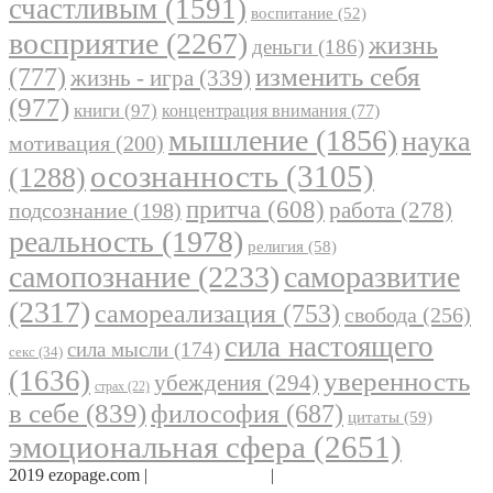
счастливым
(1591)
воспитание
(52)
восприятие
(2267)
жизнь
деньги
(186)
(777)
изменить себя
жизнь - игра
(339)
(977)
книги
(97)
концентрация внимания
(77)
мышление
(1856)
наука
мотивация
(200)
осознанность
(3105)
(1288)
притча
(608)
работа
(278)
подсознание
(198)
реальность
(1978)
религия
(58)
самопознание
(2233)
саморазвитие
(2317)
самореализация
(753)
свобода
(256)
сила настоящего
сила мысли
(174)
секс
(34)
(1636)
уверенность
убеждения
(294)
страх
(22)
в себе
(839)
философия
(687)
цитаты
(59)
эмоциональная сфера
(2651)
2019 ezopage.com |
Обратная связь
|
О проекте