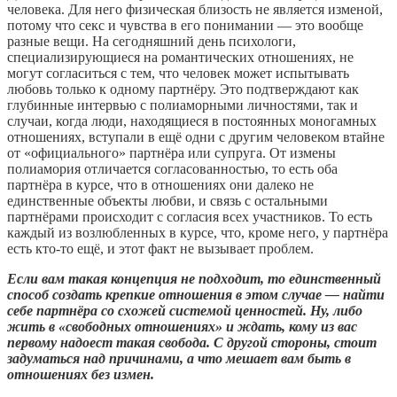
человека. Для него физическая близость не является изменой,
потому что секс и чувства в его понимании — это вообще
разные вещи. На сегодняшний день психологи,
специализирующиеся на романтических отношениях, не
могут согласиться с тем, что человек может испытывать
любовь только к одному партнёру. Это подтверждают как
глубинные интервью с полиаморными личностями, так и
случаи, когда люди, находящиеся в постоянных моногамных
отношениях, вступали в ещё одни с другим человеком втайне
от «официального» партнёра или супруга. От измены
полиамория отличается согласованностью, то есть оба
партнёра в курсе, что в отношениях они далеко не
единственные объекты любви, и связь с остальными
партнёрами происходит с согласия всех участников. То есть
каждый из возлюбленных в курсе, что, кроме него, у партнёра
есть кто-то ещё, и этот факт не вызывает проблем.
Если вам такая концепция не подходит, то единственный
способ создать крепкие отношения в этом случае — найти
себе партнёра со схожей системой ценностей. Ну, либо
жить в «свободных отношениях» и ждать, кому из вас
первому надоест такая свобода. С другой стороны, стоит
задуматься над причинами, а что мешает вам быть в
отношениях без измен.