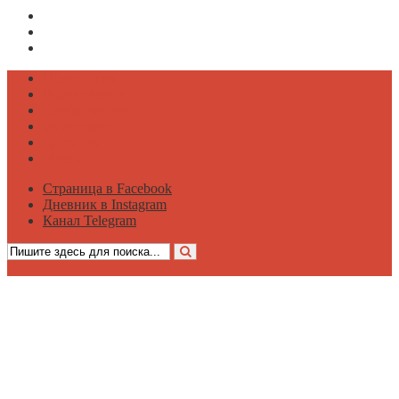
Страница в Facebook
Дневник в Instagram
Канал Telegram
Психология
Вдохновение
Саморазвитие
Философия
Достаток
Мнение
Страница в Facebook
Дневник в Instagram
Канал Telegram