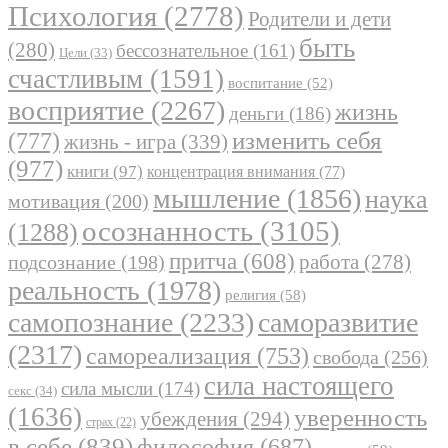
Психология
(2778)
Родители и дети
быть
(280)
бессознательное
(161)
Цели
(33)
счастливым
(1591)
воспитание
(52)
восприятие
(2267)
жизнь
деньги
(186)
(777)
изменить себя
жизнь - игра
(339)
(977)
книги
(97)
концентрация внимания
(77)
мышление
(1856)
наука
мотивация
(200)
осознанность
(3105)
(1288)
притча
(608)
работа
(278)
подсознание
(198)
реальность
(1978)
религия
(58)
самопознание
(2233)
саморазвитие
(2317)
самореализация
(753)
свобода
(256)
сила настоящего
сила мысли
(174)
секс
(34)
(1636)
уверенность
убеждения
(294)
страх
(22)
в себе
(839)
философия
(687)