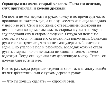
Однажды жил очень старый человек. Глаза его ослепли,
слух притупился, и колени дрожали.
Он почти не мог держать в руках ложку и во время еды часто
проливал на скатерть суп, а иногда кое-что из пищи выпадало
у него изо рта. Сын и его жена с отвращением смотрели на
него и стали во время еды сажать старика в угол за печку, и
еду подавали ему в старом блюдечке. Оттуда он печально
смотрел на стол, и глаза его становились влажными. Однажды
руки его так тряслись, что он не смог удержать блюдечко с
едой. Оно упало на пол и разбилось. Молодая хозяйка стала
ругать старика, но он не сказал ни слова, а только тяжело
вздохнул. Тогда они купили ему деревянную миску. Теперь он
должен был есть из неё.
Как-то раз, когда родители сидели за столом, в комнату вошёл
их четырёхлетний сын с куском дерева в руках.
— Что ты хочешь сделать? — спросил отец.