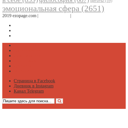
цитаты
(59)
эмоциональная сфера
(2651)
2019 ezopage.com |
Обратная связь
|
О проекте
Страница в Facebook
Дневник в Instagram
Канал Telegram
Психология
Вдохновение
Саморазвитие
Философия
Достаток
Мнение
Страница в Facebook
Дневник в Instagram
Канал Telegram