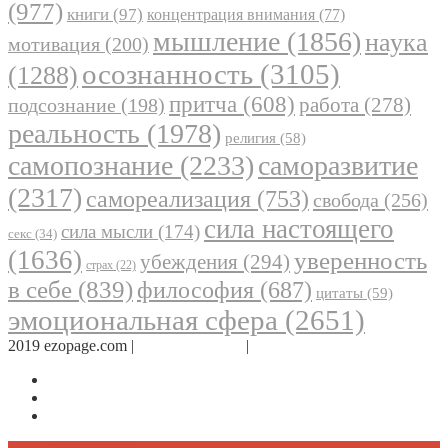
(977)
книги
(97)
концентрация внимания
(77)
мышление
(1856)
наука
мотивация
(200)
осознанность
(3105)
(1288)
притча
(608)
работа
(278)
подсознание
(198)
реальность
(1978)
религия
(58)
самопознание
(2233)
саморазвитие
(2317)
самореализация
(753)
свобода
(256)
сила настоящего
сила мысли
(174)
секс
(34)
(1636)
уверенность
убеждения
(294)
страх
(22)
в себе
(839)
философия
(687)
цитаты
(59)
эмоциональная сфера
(2651)
2019 ezopage.com |
Обратная связь
|
О проекте
Страница в Facebook
Дневник в Instagram
Канал Telegram