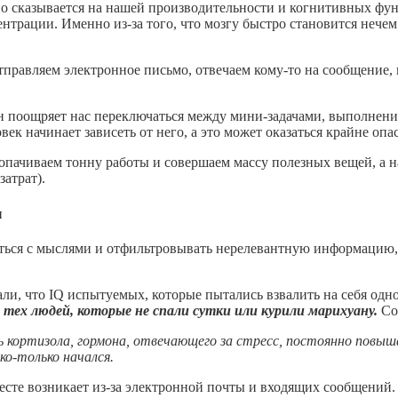
о сказывается на нашей производительности и когнитивных функ
нтрации. Именно из-за того, что мозгу быстро становится нечем
тправляем электронное письмо, отвечаем кому-то на сообщение,
н поощряет нас переключаться между мини-задачами, выполнени
к начинает зависеть от него, а это может оказаться крайне опа
лопачиваем тонну работы и совершаем массу полезных вещей, а н
атрат).
ы
ься с мыслями и отфильтровывать нерелевантную информацию, а 
и, что IQ испытуемых, которые пытались взвалить на себя одно
тех людей, которые не спали сутки или курили марихуану.
Сог
ь кортизола, гормона, отвечающего за стресс, постоянно пов
о-только начался.
сте возникает из-за электронной почты и входящих сообщений. 