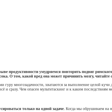
рыве продуктивности умудряемся повторить подвиг римског
ока. О том, какой вред она может причинить мозгу, читайте 
ими гуру многозадачности, хватаются за выполнение целой кучи 
 всё и сразу. Чем опасен мультитаскинг и к каким последствиям 
усироваться только на одной задаче
. Когда мы обрушиваем на н