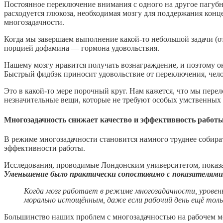
Постоянное переключение внимания с одного на другое пагубн
расходуется глюкоза, необходимая мозгу для поддержания конце
многозадачности.
Когда мы завершаем выполнение какой-то небольшой задачи (о
порцией дофамина — гормона удовольствия.
Нашему мозгу нравится получать вознаграждение, и поэтому о
Быстрый фидбэк приносит удовольствие от переключения, челове
Это в какой-то мере порочный круг. Нам кажется, что мы пере
незначительные вещи, которые не требуют особых умственных з
Многозадачность снижает качество и эффективность работ
В режиме многозадачности становится намного труднее собират
эффективности работы.
Исследования, проводимые Лондонским университетом, показал
Уменьшение было практически сопоставимо с показателями 
Когда мозг работает в режиме многозадачности, уровен
морально истощённым, даже если рабочий день ещё тольк
Большинство наших проблем с многозадачностью на рабочем ме