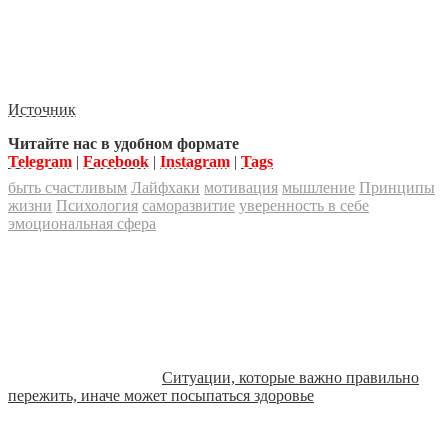
Источник
Читайте нас в удобном формате
Telegram
|
Facebook
|
Instagram
|
Tags
быть счастливым
Лайфхаки
мотивация
мышление
Принципы
жизни
Психология
саморазвитие
уверенность в себе
эмоциональная сфера
Ситуации, которые важно правильно
пережить, иначе может посыпаться здоровье