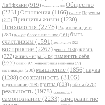
Общество
Лайфхаки
(919)
Михаил Литвак
(18)
(2231)
Отношения
(1166)
Персоны
Ошо
(33)
Принципы жизни
(1230)
(212)
Психология
(2778)
Родители и дети
быть
(280)
бессознательное
(161)
Цели
(33)
счастливым
(1591)
воспитание
(52)
восприятие
(2267)
жизнь
деньги
(186)
(777)
изменить себя
жизнь - игра
(339)
(977)
книги
(97)
концентрация внимания
(77)
мышление
(1856)
наука
мотивация
(200)
осознанность
(3105)
(1288)
притча
(608)
работа
(278)
подсознание
(198)
реальность
(1978)
религия
(58)
самопознание
(2233)
саморазвитие