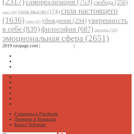
(2317)
самореализация
(753)
свобода
(256)
сила настоящего
сила мысли
(174)
секс
(34)
(1636)
уверенность
убеждения
(294)
страх
(22)
в себе
(839)
философия
(687)
цитаты
(59)
эмоциональная сфера
(2651)
2019 ezopage.com |
Обратная связь
|
О проекте
Страница в Facebook
Дневник в Instagram
Канал Telegram
Психология
Вдохновение
Саморазвитие
Философия
Достаток
Мнение
Страница в Facebook
Дневник в Instagram
Канал Telegram