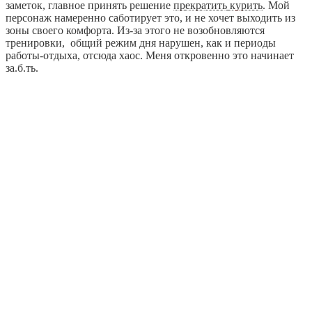
заметок, главное принять решение
прекратить курить
. Мой
персонаж намеренно саботирует это, и не хочет выходить из
зоны своего комфорта. Из-за этого не возобновляются
тренировки, общий режим дня нарушен, как и периоды
работы-отдыха, отсюда хаос. Меня откровенно это начинает
за.б.ть.