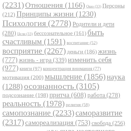
(2231)
Отношения
(1166)
Персоны
Ошо
(33)
Принципы жизни
(1230)
(212)
Психология
(2778)
Родители и дети
быть
(280)
бессознательное
(161)
Цели
(33)
счастливым
(1591)
воспитание
(52)
восприятие
(2267)
жизнь
деньги
(186)
(777)
изменить себя
жизнь - игра
(339)
(977)
книги
(97)
концентрация внимания
(77)
мышление
(1856)
наука
мотивация
(200)
осознанность
(3105)
(1288)
притча
(608)
работа
(278)
подсознание
(198)
реальность
(1978)
религия
(58)
самопознание
(2233)
саморазвитие
(2317)
самореализация
(753)
свобода
(256)