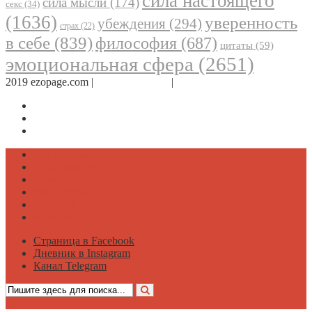
сила настоящего
сила мысли
(174)
секс
(34)
(1636)
уверенность
убеждения
(294)
страх
(22)
в себе
(839)
философия
(687)
цитаты
(59)
эмоциональная сфера
(2651)
2019 ezopage.com |
Обратная связь
|
О проекте
Страница в Facebook
Дневник в Instagram
Канал Telegram
Психология
Вдохновение
Саморазвитие
Философия
Достаток
Мнение
Страница в Facebook
Дневник в Instagram
Канал Telegram