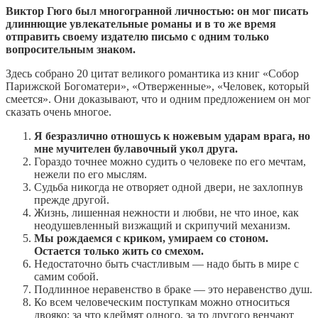
Виктор Гюго был многогранной личностью: он мог писать
длиннющие увлекательные романы и в то же время
отправить своему издателю письмо с одним только
вопросительным знаком.
Здесь собрано 20 цитат великого романтика из книг «Собор
Парижской Богоматери», «Отверженные», «Человек, который
смеется». Они доказывают, что и одним предложением он мог
сказать очень многое.
Я безразлично отношусь к ножевым ударам врага, но
мне мучителен булавочный укол друга.
Гораздо точнее можно судить о человеке по его мечтам,
нежели по его мыслям.
Судьба никогда не отворяет одной двери, не захлопнув
прежде другой.
Жизнь, лишенная нежности и любви, не что иное, как
неодушевленный визжащий и скрипучий механизм.
Мы рождаемся с криком, умираем со стоном.
Остается только жить со смехом.
Недостаточно быть счастливым — надо быть в мире с
самим собой.
Подлинное неравенство в браке — это неравенство душ.
Ко всем человеческим поступкам можно относиться
двояко: за что клеймят одного, за то другого венчают