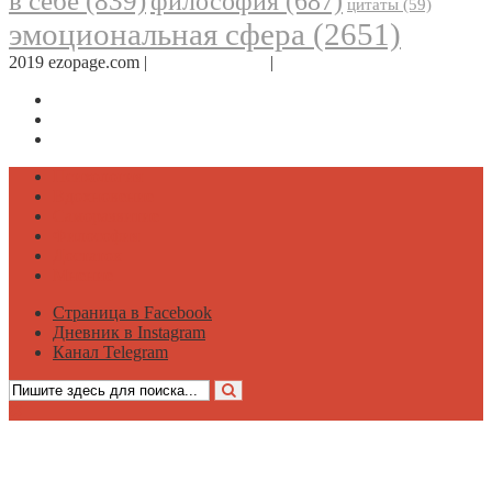
в себе
(839)
философия
(687)
цитаты
(59)
эмоциональная сфера
(2651)
2019 ezopage.com |
Обратная связь
|
О проекте
Страница в Facebook
Дневник в Instagram
Канал Telegram
Психология
Вдохновение
Саморазвитие
Философия
Достаток
Мнение
Страница в Facebook
Дневник в Instagram
Канал Telegram