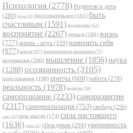
Психология
(2778)
Родители и дети
быть
(280)
бессознательное
(161)
Цели
(33)
счастливым
(1591)
воспитание
(52)
восприятие
(2267)
жизнь
деньги
(186)
(777)
изменить себя
жизнь - игра
(339)
(977)
книги
(97)
концентрация внимания
(77)
мышление
(1856)
наука
мотивация
(200)
осознанность
(3105)
(1288)
притча
(608)
работа
(278)
подсознание
(198)
реальность
(1978)
религия
(58)
самопознание
(2233)
саморазвитие
(2317)
самореализация
(753)
свобода
(256)
сила настоящего
сила мысли
(174)
секс
(34)
(1636)
уверенность
убеждения
(294)
страх
(22)