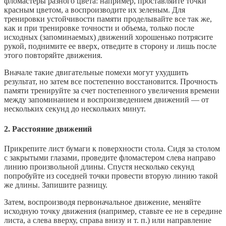
фломастеры разного цвета: например, проставляйте точки
красным цветом, а воспроизводите их зеленым. Для
тренировки устойчивости памяти проделывайте все так же,
как и при тренировке точности и объема, только после
исходных (запоминаемых) движений хорошенько потрясите
рукой, поднимите ее вверх, отведите в сторону и лишь после
этого повторяйте движения.
Вначале такие двигательные помехи могут ухудшить
результат, но затем все постепенно восстановится. Прочность
памяти тренируйте за счет постепенного увеличения времени
между запоминанием и воспроизведением движений — от
нескольких секунд до нескольких минут.
2. Расстояние движений
Прикрепите лист бумаги к поверхности стола. Сидя за столом
с закрытыми глазами, проведите фломастером слева направо
линию произвольной длины. Спустя несколько секунд
попробуйте из соседней точки провести вторую линию такой
же длины. Запишите разницу.
Затем, воспроизводя первоначальное движение, меняйте
исходную точку движения (например, ставьте ее не в середине
листа, а слева вверху, справа внизу и т. п.) или направление