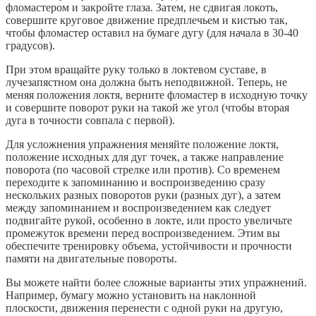
фломастером и закройте глаза. Затем, не сдвигая локоть,
совершите круговое движение предплечьем и кистью так,
чтобы фломастер оставил на бумаге дугу (для начала в 30-40
градусов).
При этом вращайте руку только в локтевом суставе, в
лучезапястном она должна быть неподвижной. Теперь, не
меняя положения локтя, верните фломастер в исходную точку
и совершите поворот руки на такой же угол (чтобы вторая
дуга в точности совпала с первой).
Для усложнения упражнения меняйте положение локтя,
положение исходных для дуг точек, а также направление
поворота (по часовой стрелке или против). Со временем
переходите к запоминанию и воспроизведению сразу
нескольких разных поворотов руки (разных дуг), а затем
между запоминанием и воспроизведением как следует
подвигайте рукой, особенно в локте, или просто увеличьте
промежуток времени перед воспроизведением. Этим вы
обеспечите тренировку объема, устойчивости и прочности
памяти на двигательные повороты.
Вы можете найти более сложные варианты этих упражнений.
Например, бумагу можно установить на наклонной
плоскости, движения перенести с одной руки на другую,