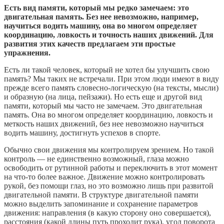
Есть вид памяти, который мы редко замечаем: это
двигательная память. Без нее невозможно, например,
научиться водить машину, она во многом определяет
координацию, ловкость и точность наших движений. Для
развития этих качеств предлагаем эти простые
упражнения.
Есть ли такой человек, который не хотел бы улучшить свою
память? Мы таких не встречали. При этом люди имеют в виду
прежде всего память словесно-логическую (на тексты, мысли)
и образную (на лица, пейзажи). Но есть еще и другой вид
памяти, который мы часто не замечаем. Это двигательная
память. Она во многом определяет координацию, ловкость и
меткость наших движений, без нее невозможно научиться
водить машину, достигнуть успехов в спорте.
Обычно свои движения мы контролируем зрением. Но такой
контроль — не единственно возможный, глаза можно
освободить от рутинной работы и переключить в этот момент
на что-то более важное. Движение можно контролировать
рукой, без помощи глаз, но это возможно лишь при развитой
двигательной памяти. В структуре двигательной памяти
можно выделить запоминание и сохранение параметров
движения: направления (в какую сторону оно совершается),
расстояния (какой длины путь проходит рука), угол поворота