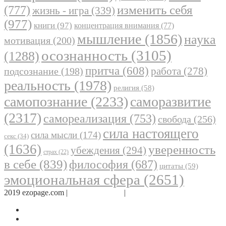
(777)
изменить себя
жизнь - игра
(339)
(977)
книги
(97)
концентрация внимания
(77)
мышление
(1856)
наука
мотивация
(200)
осознанность
(3105)
(1288)
притча
(608)
работа
(278)
подсознание
(198)
реальность
(1978)
религия
(58)
самопознание
(2233)
саморазвитие
(2317)
самореализация
(753)
свобода
(256)
сила настоящего
сила мысли
(174)
секс
(34)
(1636)
уверенность
убеждения
(294)
страх
(22)
в себе
(839)
философия
(687)
цитаты
(59)
эмоциональная сфера
(2651)
2019 ezopage.com |
Обратная связь
|
О проекте
Страница в Facebook
Дневник в Instagram