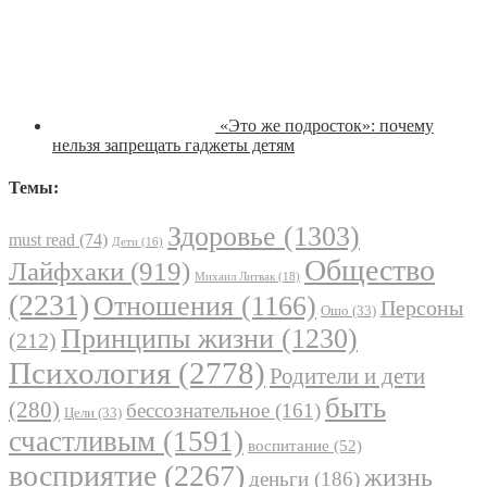
«Это же подросток»: почему
нельзя запрещать гаджеты детям
Темы:
Здоровье
(1303)
must read
(74)
Дети
(16)
Общество
Лайфхаки
(919)
Михаил Литвак
(18)
(2231)
Отношения
(1166)
Персоны
Ошо
(33)
Принципы жизни
(1230)
(212)
Психология
(2778)
Родители и дети
быть
(280)
бессознательное
(161)
Цели
(33)
счастливым
(1591)
воспитание
(52)
восприятие
(2267)
жизнь
деньги
(186)