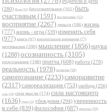
Психология
(2778)
Родители и дети
быть
(280)
бессознательное
(161)
Цели
(33)
счастливым
(1591)
воспитание
(52)
восприятие
(2267)
жизнь
деньги
(186)
(777)
изменить себя
жизнь - игра
(339)
(977)
книги
(97)
концентрация внимания
(77)
мышление
(1856)
наука
мотивация
(200)
осознанность
(3105)
(1288)
притча
(608)
работа
(278)
подсознание
(198)
реальность
(1978)
религия
(58)
самопознание
(2233)
саморазвитие
(2317)
самореализация
(753)
свобода
(256)
сила настоящего
сила мысли
(174)
секс
(34)
(1636)
уверенность
убеждения
(294)
страх
(22)
в себе
(839)
философия
(687)
цитаты
(59)