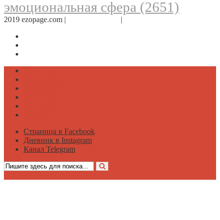
эмоциональная сфера
(2651)
2019 ezopage.com |
Обратная связь
|
О проекте
Страница в Facebook
Дневник в Instagram
Канал Telegram
Психология
Вдохновение
Саморазвитие
Философия
Достаток
Мнение
Страница в Facebook
Дневник в Instagram
Канал Telegram