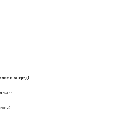
ние и вперед!
енного.
ствия?