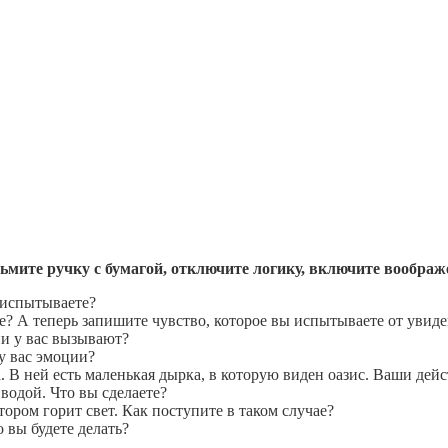
ьмите ручку c бумагой, отключите логику, включите воображе
 испытываете?
те? А теперь запишите чувство, которое вы испытываете от увид
и у вас вызывают?
у вас эмоции?
. В ней есть маленькая дырка, в которую виден оазис. Ваши дей
водой. Что вы сделаете?
тором горит свет. Как поступите в таком случае?
 вы будете делать?