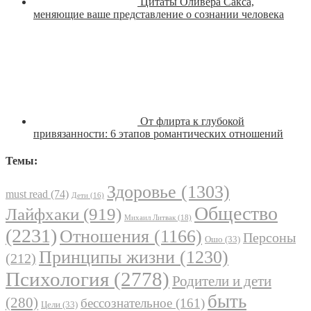
Цитаты Оливера Сакса,
меняющие ваше представление о сознании человека
От флирта к глубокой
привязанности: 6 этапов романтических отношений
Темы:
Здоровье
(1303)
must read
(74)
Дети
(16)
Общество
Лайфхаки
(919)
Михаил Литвак
(18)
(2231)
Отношения
(1166)
Персоны
Ошо
(33)
Принципы жизни
(1230)
(212)
Психология
(2778)
Родители и дети
быть
(280)
бессознательное
(161)
Цели
(33)