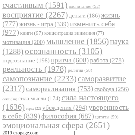
счастливым
(1591)
воспитание
(52)
восприятие
(2267)
жизнь
деньги
(186)
(777)
изменить себя
жизнь - игра
(339)
(977)
книги
(97)
концентрация внимания
(77)
мышление
(1856)
наука
мотивация
(200)
осознанность
(3105)
(1288)
притча
(608)
работа
(278)
подсознание
(198)
реальность
(1978)
религия
(58)
самопознание
(2233)
саморазвитие
(2317)
самореализация
(753)
свобода
(256)
сила настоящего
сила мысли
(174)
секс
(34)
(1636)
уверенность
убеждения
(294)
страх
(22)
в себе
(839)
философия
(687)
цитаты
(59)
эмоциональная сфера
(2651)
2019 ezopage.com |
Обратная связь
|
О проекте