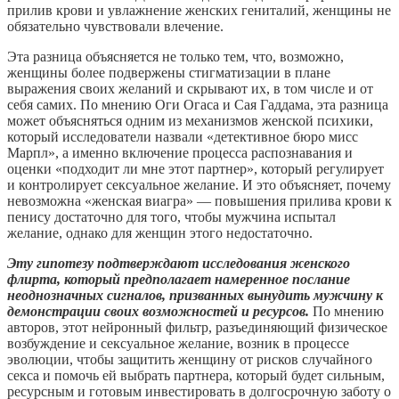
прилив крови и увлажнение женских гениталий, женщины не
обязательно чувствовали влечение.
Эта разница объясняется не только тем, что, возможно,
женщины более подвержены стигматизации в плане
выражения своих желаний и скрывают их, в том числе и от
себя самих. По мнению Оги Огаса и Сая Гаддама, эта разница
может объясняться одним из механизмов женской психики,
который исследователи назвали «детективное бюро мисс
Марпл», а именно включение процесса распознавания и
оценки «подходит ли мне этот партнер», который регулирует
и контролирует сексуальное желание. И это объясняет, почему
невозможна «женская виагра» — повышения прилива крови к
пенису достаточно для того, чтобы мужчина испытал
желание, однако для женщин этого недостаточно.
Эту гипотезу подтверждают исследования женского
флирта, который предполагает намеренное послание
неоднозначных сигналов, призванных вынудить мужчину к
демонстрации своих возможностей и ресурсов.
По мнению
авторов, этот нейронный фильтр, разъединяющий физическое
возбуждение и сексуальное желание, возник в процессе
эволюции, чтобы защитить женщину от рисков случайного
секса и помочь ей выбрать партнера, который будет сильным,
ресурсным и готовым инвестировать в долгосрочную заботу о