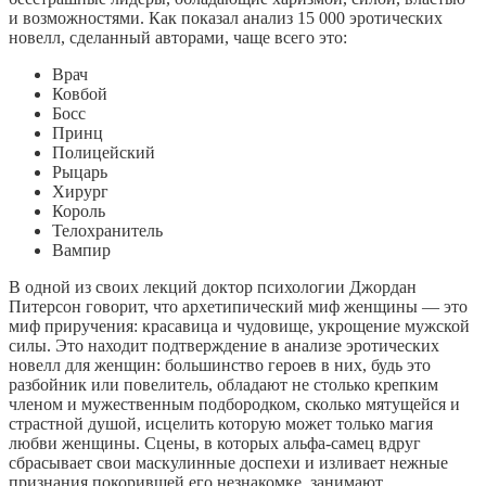
и возможностями. Как показал анализ 15 000 эротических
новелл, сделанный авторами, чаще всего это:
Врач
Ковбой
Босс
Принц
Полицейский
Рыцарь
Хирург
Король
Телохранитель
Вампир
В одной из своих лекций доктор психологии Джордан
Питерсон говорит, что архетипический миф женщины — это
миф приручения: красавица и чудовище, укрощение мужской
силы. Это находит подтверждение в анализе эротических
новелл для женщин: большинство героев в них, будь это
разбойник или повелитель, обладают не столько крепким
членом и мужественным подбородком, сколько мятущейся и
страстной душой, исцелить которую может только магия
любви женщины. Сцены, в которых альфа-самец вдруг
сбрасывает свои маскулинные доспехи и изливает нежные
признания покорившей его незнакомке, занимают