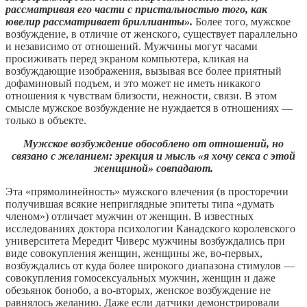
рассматривая его части с пристальностью того, как
ювелир рассматривает бриллианты».
Более того, мужское
возбуждение, в отличие от женского, существует параллельно
и независимо от отношений. Мужчины могут часами
просиживать перед экраном компьютера, кликая на
возбуждающие изображения, вызывая все более приятный
дофаминовый подъем, и это может не иметь никакого
отношения к чувствам близости, нежности, связи. В этом
смысле мужское возбуждение не нуждается в отношениях —
только в объекте.
Мужское возбуждение обособлено от отношений, но
связано с желанием: эрекция и мысль «я хочу секса с этой
женщиной» совпадают.
Эта «прямолинейность» мужского влечения (в просторечии
получившая всякие неприглядные эпитеты типа «думать
членом») отличает мужчин от женщин. В известных
исследованиях доктора психологии Канадского королевского
университета Мередит Чиверс мужчины возбуждались при
виде совокупления женщин, женщины же, во-первых,
возбуждались от куда более широкого диапазона стимулов —
совокупления гомосексуальных мужчин, женщин и даже
обезьянок бонобо, а во-вторых, женское возбуждение не
равнялось желанию. Даже если датчики демонстрировали