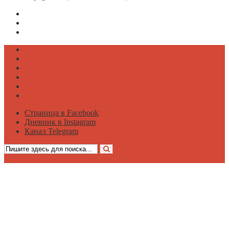
Страница в Facebook
Дневник в Instagram
Канал Telegram
Психология
Вдохновение
Саморазвитие
Философия
Достаток
Мнение
Страница в Facebook
Дневник в Instagram
Канал Telegram