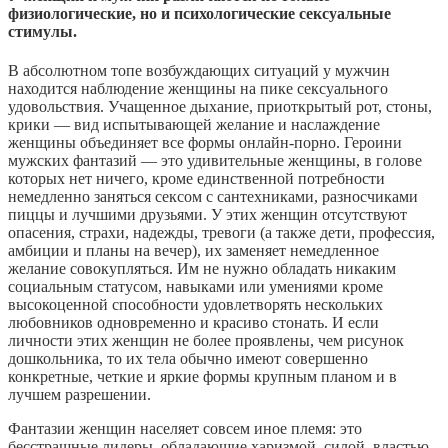
физиологические, но и психологические сексуальные
стимулы.
В абсолютном топе возбуждающих ситуаций у мужчин
находится наблюдение женщины на пике сексуального
удовольствия. Учащенное дыхание, приоткрытый рот, стоны,
крики — вид испытывающей желание и наслаждение
женщины объединяет все формы онлайн-порно. Героини
мужских фантазий — это удивительные женщины, в голове
которых нет ничего, кроме единственной потребности
немедленно заняться сексом с сантехниками, разносчиками
пиццы и лучшими друзьями. У этих женщин отсутствуют
опасения, страхи, надежды, тревоги (а также дети, профессия,
амбиции и планы на вечер), их заменяет немедленное
желание совокупляться. Им не нужно обладать никаким
социальным статусом, навыками или умениями кроме
высокоценной способности удовлетворять нескольких
любовников одновременно и красиво стонать. И если
личности этих женщин не более проявлены, чем рисунок
дошкольника, то их тела обычно имеют совершенно
конкретные, четкие и яркие формы крупным планом и в
лучшем разрешении.
Фантазии женщин населяет совсем иное племя: это
бесстрашные лидеры, обладающие харизмой, силой, властью