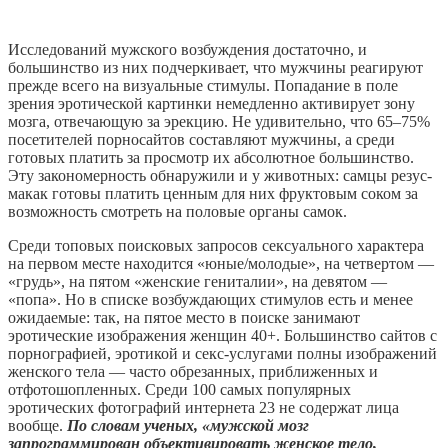
Исследований мужского возбуждения достаточно, и
большинство из них подчеркивает, что мужчины реагируют
прежде всего на визуальные стимулы. Попадание в поле
зрения эротической картинки немедленно активирует зону
мозга, отвечающую за эрекцию. Не удивительно, что 65–75%
посетителей порносайтов составляют мужчины, а среди
готовых платить за просмотр их абсолютное большинство.
Эту закономерность обнаружили и у животных: самцы резус-
макак готовы платить ценным для них фруктовым соком за
возможность смотреть на половые органы самок.
Среди топовых поисковых запросов сексуального характера
на первом месте находится «юные/молодые», на четвертом —
«грудь», на пятом «женские гениталии», на девятом —
«попа». Но в списке возбуждающих стимулов есть и менее
ожидаемые: так, на пятое место в поиске занимают
эротические изображения женщин 40+. Большинство сайтов с
порнографией, эротикой и секс-услугами полны изображений
женского тела — часто обрезанных, приближенных и
отфотошопленных. Среди 100 самых популярных
эротических фотографий интернета 23 не содержат лица
вообще.
По словам ученых, «мужской мозг
запрограммирован объективировать женское тело,