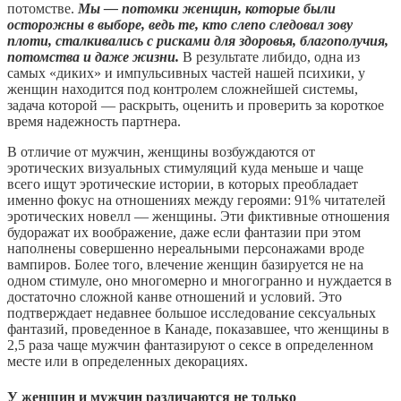
потомстве.
Мы — потомки женщин, которые были
осторожны в выборе, ведь те, кто слепо следовал зову
плоти, сталкивались с рисками для здоровья, благополучия,
потомства и даже жизни.
В результате либидо, одна из
самых «диких» и импульсивных частей нашей психики, у
женщин находится под контролем сложнейшей системы,
задача которой — раскрыть, оценить и проверить за короткое
время надежность партнера.
В отличие от мужчин, женщины возбуждаются от
эротических визуальных стимуляций куда меньше и чаще
всего ищут эротические истории, в которых преобладает
именно фокус на отношениях между героями: 91% читателей
эротических новелл — женщины. Эти фиктивные отношения
будоражат их воображение, даже если фантазии при этом
наполнены совершенно нереальными персонажами вроде
вампиров. Более того, влечение женщин базируется не на
одном стимуле, оно многомерно и многогранно и нуждается в
достаточно сложной канве отношений и условий. Это
подтверждает недавнее большое исследование сексуальных
фантазий, проведенное в Канаде, показавшее, что женщины в
2,5 раза чаще мужчин фантазируют о сексе в определенном
месте или в определенных декорациях.
У женщин и мужчин различаются не только