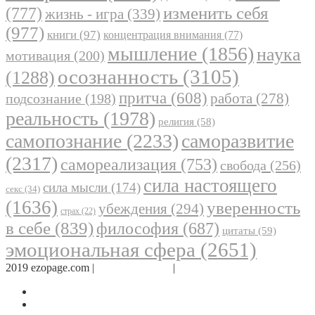
(777)
изменить себя
жизнь - игра
(339)
(977)
книги
(97)
концентрация внимания
(77)
мышление
(1856)
наука
мотивация
(200)
осознанность
(3105)
(1288)
притча
(608)
работа
(278)
подсознание
(198)
реальность
(1978)
религия
(58)
самопознание
(2233)
саморазвитие
(2317)
самореализация
(753)
свобода
(256)
сила настоящего
сила мысли
(174)
секс
(34)
(1636)
уверенность
убеждения
(294)
страх
(22)
в себе
(839)
философия
(687)
цитаты
(59)
эмоциональная сфера
(2651)
2019 ezopage.com |
Обратная связь
|
О проекте
Страница в Facebook
Дневник в Instagram