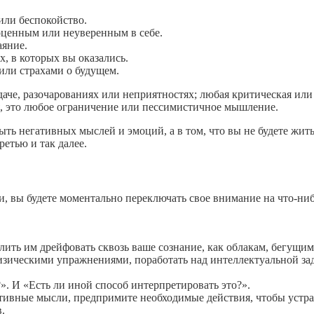
или беспокойство.
оценным или неуверенным в себе.
аяние.
х, в которых вы оказались.
или страхами о будущем.
че, разочарованиях или неприятностях; любая критическая или 
я, это любое ограничение или пессимистичное мышление.
быть негативных мыслей и эмоций, а в том, что вы не будете жи
етью и так далее.
сли, вы будете моментально переключать свое внимание на что-н
олить им дрейфовать сквозь ваше сознание, как облакам, бегущим
 физическими упражнениями, поработать над интеллектуальной з
». И «Есть ли иной способ интерпретировать это?».
тивные мысли, предпримите необходимые действия, чтобы устра
.