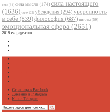
сила настоящего
сила мысли
(174)
секс
(34)
(1636)
уверенность
убеждения
(294)
страх
(22)
в себе
(839)
философия
(687)
цитаты
(59)
эмоциональная сфера
(2651)
2019 ezopage.com |
Обратная связь
|
О проекте
Страница в Facebook
Дневник в Instagram
Канал Telegram
Психология
Вдохновение
Саморазвитие
Философия
Достаток
Мнение
Страница в Facebook
Дневник в Instagram
Канал Telegram