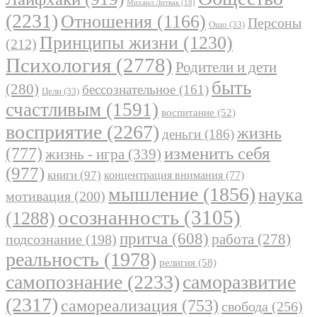
Михаил Литвак
(18)
(2231)
Отношения
(1166)
Персоны
Ошо
(33)
Принципы жизни
(1230)
(212)
Психология
(2778)
Родители и дети
быть
(280)
бессознательное
(161)
Цели
(33)
счастливым
(1591)
воспитание
(52)
восприятие
(2267)
жизнь
деньги
(186)
(777)
изменить себя
жизнь - игра
(339)
(977)
книги
(97)
концентрация внимания
(77)
мышление
(1856)
наука
мотивация
(200)
осознанность
(3105)
(1288)
притча
(608)
работа
(278)
подсознание
(198)
реальность
(1978)
религия
(58)
самопознание
(2233)
саморазвитие
(2317)
самореализация
(753)
свобода
(256)