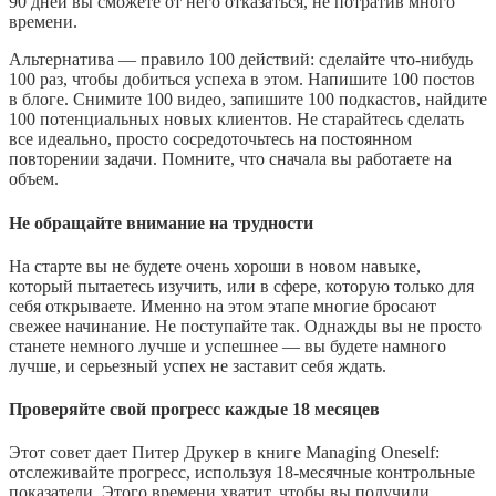
90 дней вы сможете от него отказаться, не потратив много
времени.
Альтернатива — правило 100 действий: сделайте что-нибудь
100 раз, чтобы добиться успеха в этом. Напишите 100 постов
в блоге. Снимите 100 видео, запишите 100 подкастов, найдите
100 потенциальных новых клиентов. Не старайтесь сделать
все идеально, просто сосредоточьтесь на постоянном
повторении задачи. Помните, что сначала вы работаете на
объем.
Не обращайте внимание на трудности
На старте вы не будете очень хороши в новом навыке,
который пытаетесь изучить, или в сфере, которую только для
себя открываете. Именно на этом этапе многие бросают
свежее начинание. Не поступайте так. Однажды вы не просто
станете немного лучше и успешнее — вы будете намного
лучше, и серьезный успех не заставит себя ждать.
Проверяйте свой прогресс каждые 18 месяцев
Этот совет дает Питер Друкер в книге Managing Oneself:
отслеживайте прогресс, используя 18-месячные контрольные
показатели. Этого времени хватит, чтобы вы получили