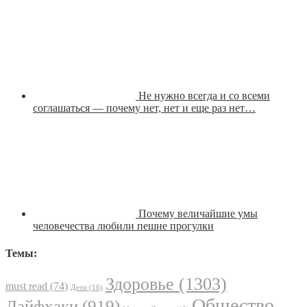
Не нужно всегда и со всеми
соглашаться — почему нет, нет и еще раз нет…
Почему величайшие умы
человечества любили пешие прогулки
Темы:
Здоровье
(1303)
must read
(74)
Дети
(16)
Общество
Лайфхаки
(919)