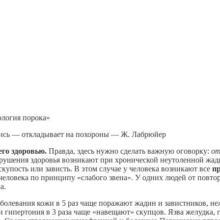
ология порока»
вшись — откладывает на похороны — Ж. Лабрюйер
его здоровью.
Правда, здесь нужно сделать важную оговорку:
от
ушения здоровья возникают при хронической неутоленной жадно
купость или зависть. В этом случае у человека возникают все
пр
человека по принципу «слабого звена». У одних людей от повто
а.
заболевания кожи в 5 раз чаще поражают жадин и завистников, 
и гипертония в 3 раза чаще «навещают» скупцов. Язва желудка, 