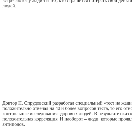
встречаются у жадин и тех, кто страшится потерять свои ден
людей.
Доктор Н. Спрудовский разработал специальный «тест на жад
положительно отвечал на 40 и более вопросов теста, то его от
контрольные исследования здоровых людей. В результате оказа
положительная корреляция. И наоборот – люди, которые прояв
антиподов.