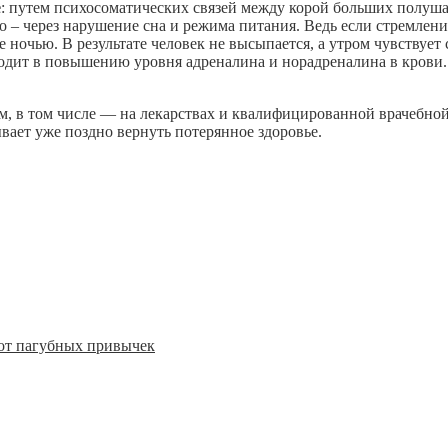
е
: путем психосоматических связей между корой больших полуш
о – через нарушение сна и режима питания. Ведь если стремлен
е ночью. В результате человек не высыпается, а утром чувствует
иводит в повышению уровня адреналина и норадреналина в крови
, в том числе — на лекарствах и квалифицированной врачебной п
бывает уже поздно вернуть потерянное здоровье.
 от пагубных привычек