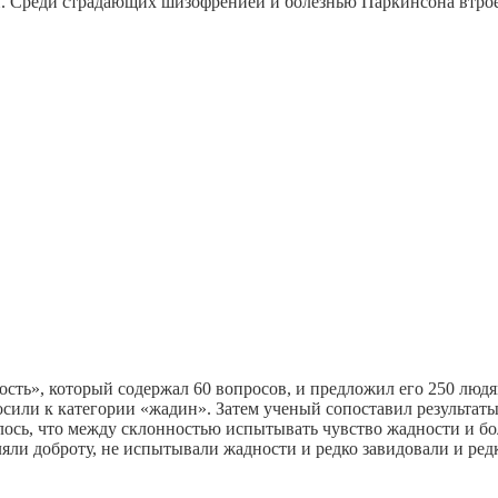
ьги. Среди страдающих шизофренией и болезнью Паркинсона втр
ность», который содержал 60 вопросов, и предложил его 250 л
носили к категории «жадин». Затем ученый сопоставил результат
лось, что между склонностью испытывать чувство жадности и бо
ляли доброту, не испытывали жадности и редко завидовали и ре