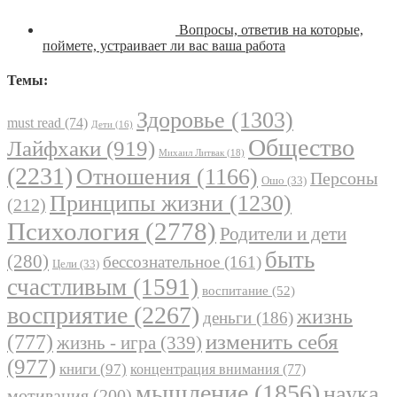
Вопросы, ответив на которые,
поймете, устраивает ли вас ваша работа
Темы:
Здоровье
(1303)
must read
(74)
Дети
(16)
Общество
Лайфхаки
(919)
Михаил Литвак
(18)
(2231)
Отношения
(1166)
Персоны
Ошо
(33)
Принципы жизни
(1230)
(212)
Психология
(2778)
Родители и дети
быть
(280)
бессознательное
(161)
Цели
(33)
счастливым
(1591)
воспитание
(52)
восприятие
(2267)
жизнь
деньги
(186)
(777)
изменить себя
жизнь - игра
(339)
(977)
книги
(97)
концентрация внимания
(77)
мышление
(1856)
наука
мотивация
(200)