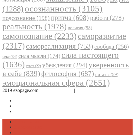
осознанность
(3105)
(1288)
притча
(608)
работа
(278)
подсознание
(198)
реальность
(1978)
религия
(58)
самопознание
(2233)
саморазвитие
(2317)
самореализация
(753)
свобода
(256)
сила настоящего
сила мысли
(174)
секс
(34)
(1636)
уверенность
убеждения
(294)
страх
(22)
в себе
(839)
философия
(687)
цитаты
(59)
эмоциональная сфера
(2651)
2019 ezopage.com |
Обратная связь
|
О проекте
Страница в Facebook
Дневник в Instagram
Канал Telegram
Психология
Вдохновение
Саморазвитие