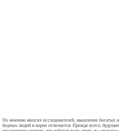
По мнению многих исследователей, мышление богатых и
бедных людей в корне отличается. Прежде всего, будущие
миллионеры поняли, что работая ради денег, на «чужого»