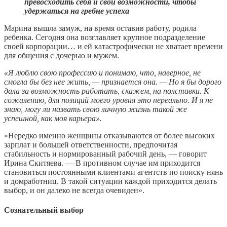
превосходить себя и свои возможности, чтобы
удержаться на гребне успеха
Марина вышла замуж, на время оставив работу, родила
ребенка. Сегодня она возглавляет крупное подразделение
своей корпорации… и ей катастрофически не хватает времени
для общения с дочерью и мужем.
«Я люблю свою профессию и понимаю, что, наверное, не
смогла бы без нее жить, — признается она. — Но я бы дорого
дала за возможность работать, скажем, на полставки. К
сожалению, для позиций моего уровня это нереально. И я не
знаю, могу ли назвать свою личную жизнь такой же
успешной, как моя карьера».
«Нередко именно женщины отказываются от более высоких
зарплат и большей ответственности, предпочитая
стабильность и нормированный рабочий день, — говорит
Ирина Скитяева. — В противном случае им приходится
становиться постоянными клиентами агентств по поиску нянь
и домработниц. В такой ситуации каждой приходится делать
выбор, и он далеко не всегда очевиден».
Сознательный выбор