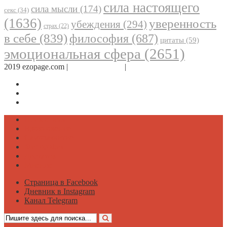
сила настоящего
сила мысли
(174)
секс
(34)
(1636)
уверенность
убеждения
(294)
страх
(22)
в себе
(839)
философия
(687)
цитаты
(59)
эмоциональная сфера
(2651)
2019 ezopage.com |
Обратная связь
|
О проекте
Страница в Facebook
Дневник в Instagram
Канал Telegram
Психология
Вдохновение
Саморазвитие
Философия
Достаток
Мнение
Страница в Facebook
Дневник в Instagram
Канал Telegram