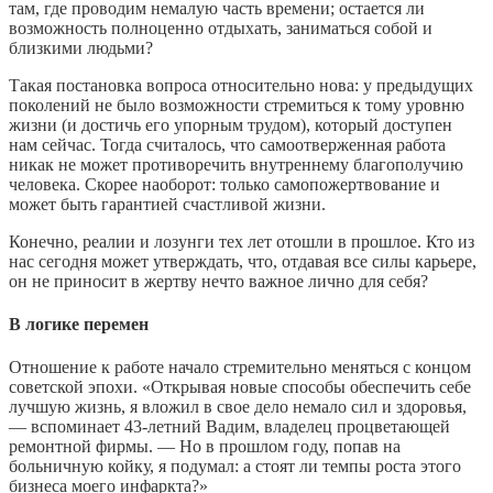
там, где проводим немалую часть времени; остается ли
возможность полноценно отдыхать, заниматься собой и
близкими людьми?
Такая постановка вопроса относительно нова: у предыдущих
поколений не было возможности стремиться к тому уровню
жизни (и достичь его упорным трудом), который доступен
нам сейчас. Тогда считалось, что самоотверженная работа
никак не может противоречить внутреннему благополучию
человека. Скорее наоборот: только самопожертвование и
может быть гарантией счастливой жизни.
Конечно, реалии и лозунги тех лет отошли в прошлое. Кто из
нас сегодня может утверждать, что, отдавая все силы карьере,
он не приносит в жертву нечто важное лично для себя?
В логике перемен
Отношение к работе начало стремительно меняться с концом
советской эпохи. «Открывая новые способы обеспечить себе
лучшую жизнь, я вложил в свое дело немало сил и здоровья,
— вспоминает 43-летний Вадим, владелец процветающей
ремонтной фирмы. — Но в прошлом году, попав на
больничную койку, я подумал: а стоят ли темпы роста этого
бизнеса моего инфаркта?»