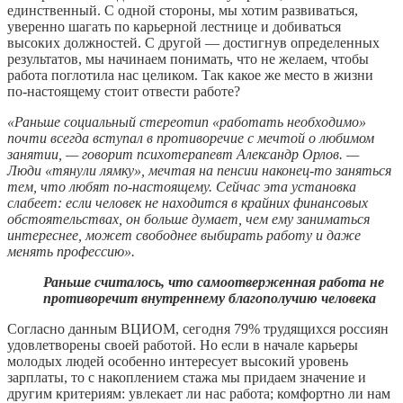
единственный. С одной стороны, мы хотим развиваться,
уверенно шагать по карьерной лестнице и добиваться
высоких должностей. С другой — достигнув определенных
результатов, мы начинаем понимать, что не желаем, чтобы
работа поглотила нас целиком. Так какое же место в жизни
по-настоящему стоит отвести работе?
«Раньше социальный стереотип «работать необходимо»
почти всегда вступал в противоречие с мечтой о любимом
занятии, — говорит психотерапевт Александр Орлов. —
Люди «тянули лямку», мечтая на пенсии наконец-то заняться
тем, что любят по-настоящему. Сейчас эта установка
слабеет: если человек не находится в крайних финансовых
обстоятельствах, он больше думает, чем ему заниматься
интереснее, может свободнее выбирать работу и даже
менять профессию».
Раньше считалось, что самоотверженная работа не
противоречит внутреннему благополучию человека
Согласно данным ВЦИОМ, сегодня 79% трудящихся россиян
удовлетворены своей работой. Но если в начале карьеры
молодых людей особенно интересует высокий уровень
зарплаты, то с накоплением стажа мы придаем значение и
другим критериям: увлекает ли нас работа; комфортно ли нам