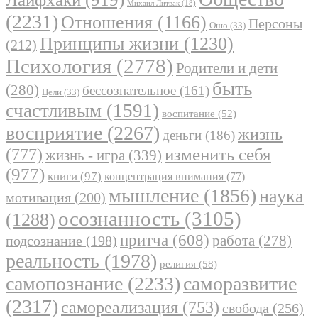
Михаил Литвак
(18)
(2231)
Отношения
(1166)
Персоны
Ошо
(33)
Принципы жизни
(1230)
(212)
Психология
(2778)
Родители и дети
быть
(280)
бессознательное
(161)
Цели
(33)
счастливым
(1591)
воспитание
(52)
восприятие
(2267)
жизнь
деньги
(186)
(777)
изменить себя
жизнь - игра
(339)
(977)
книги
(97)
концентрация внимания
(77)
мышление
(1856)
наука
мотивация
(200)
осознанность
(3105)
(1288)
притча
(608)
работа
(278)
подсознание
(198)
реальность
(1978)
религия
(58)
самопознание
(2233)
саморазвитие
(2317)
самореализация
(753)
свобода
(256)