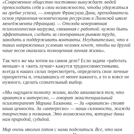
«Современное общество постоянно вынуждает людей
превосходить себя и свои возможности, чтобы удержаться
на гребне успеха, — говорит Франсуаза Дани, преподаватель
основ управления человеческими ресурсами в Лионской школе
менеджмента (Франция). — Отсюда невероятная
психологическая нагрузка, связанная с работой: нужно быть
эффективным, следить за своенравным рынком труда,
заводить и поддерживать контакты. Неудивительно, что в
таких напряженных условиях человек хочет, чтобы на другой
чаше весов оказалась полноценная личная жизнь».
Так чего же мы хотим на самом деле? Если задачи «работать
меньше» и «жить лучше» кажутся трудносовместимыми,
всегда в наших силах пересмотреть, определить свои личные
приоритеты и, отказавшись от менее важного, а то и вовсе не
нужного, сделать сознательный выбор.
«Мы ощущаем полноту жизни, когда занимаемся тем, что
нравится и интересно, — говорит экзистенциальный
психотерапевт Марина Хазанова. — За «нравится» стоят
наши ценности. За «интересно» — наши склонности, жажда
творчества и познания. Это возможности, которые даны
нам природой, судьбой.
Мир очень многим готов с нами поделиться. Все, что нам