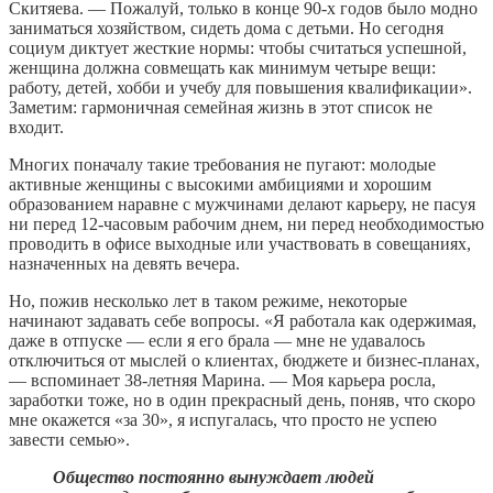
Скитяева. — Пожалуй, только в конце 90-х годов было модно
заниматься хозяйством, сидеть дома с детьми. Но сегодня
социум диктует жесткие нормы: чтобы считаться успешной,
женщина должна совмещать как минимум четыре вещи:
работу, детей, хобби и учебу для повышения квалификации».
Заметим: гармоничная семейная жизнь в этот список не
входит.
Многих поначалу такие требования не пугают: молодые
активные женщины с высокими амбициями и хорошим
образованием наравне с мужчинами делают карьеру, не пасуя
ни перед 12-часовым рабочим днем, ни перед необходимостью
проводить в офисе выходные или участвовать в совещаниях,
назначенных на девять вечера.
Но, пожив несколько лет в таком режиме, некоторые
начинают задавать себе вопросы. «Я работала как одержимая,
даже в отпуске — если я его брала — мне не удавалось
отключиться от мыслей о клиентах, бюджете и бизнес-планах,
— вспоминает 38-летняя Марина. — Моя карьера росла,
заработки тоже, но в один прекрасный день, поняв, что скоро
мне окажется «за 30», я испугалась, что просто не успею
завести семью».
Общество постоянно вынуждает людей