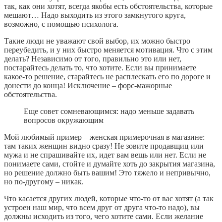
так, как они хотят, всегда якобы есть обстоятельства, которые
мешают… Надо выходить из этого замкнутого круга,
возможно, с помощью психолога.
Такие люди не уважают свой выбор, их можно быстро
переубедить, и у них быстро меняется мотивация. Что с этим
делать? Независимо от того, правильно это или нет,
постарайтесь делать то, что хотите. Если вы принимаете
какое-то решение, старайтесь не расплескать его по дороге и
донести до конца! Исключение – форс-мажорные
обстоятельства.
Еще совет сомневающимся: надо меньше задавать
вопросов окружающим
Мой любимый пример – женская примерочная в магазине:
там таких женщин видно сразу! Не зовите продавщиц или
мужа и не спрашивайте их, идет вам вещь или нет. Если не
понимаете сами, стойте и думайте хоть до закрытия магазина,
но решение должно быть вашим! Это тяжело и непривычно,
но по-другому – никак.
Что касается других людей, которые что-то от вас хотят (а так
устроен наш мир, что всем друг от друга что-то надо), вы
должны исходить из того, чего хотите сами. Если желание