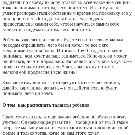
родители по своему выбору отдают во всевозможные секции,
тоже не понимают потом, чего они хотят. И к тому же не
умеют распоряжаться собственным временем, поскольку его у
них просто нет. Дети должны быть 2 часа в день
предоставлены самим себе, чтобы научиться самим себя
занимать и подумать о том, чего они хотят.
Ребенок взрослеет, и если вы будете его по всевозможным
поводам спрашивать, чего бы он хотел, то все с его
желаниями будет хорошо. И тогда к 15−16 годам он начнет
понимать, чем хочет дальше заниматься. Конечно, он может
ошибаться, но это нормально. Заставлять поступать в вуз тоже
никого не надо: отучится он 5 лет, а жить ему потом с
нелюбимой профессией всю жизнь!
Задавайте ему вопросы, интересуйтесь его увлечениями,
давайте карманные деньги, – и он действительно будет
понимать, чего он хочет.
О том, как распознать таланты ребенка
Сразу хочу сказать, что до школы ребенок не обязан ничему
учиться! Опережающее развитие – вообще ни о чем. В таком
возрасте малышу можно чем-то заниматься только в игровой
форме и только тогда, когда он сам этого хочет.