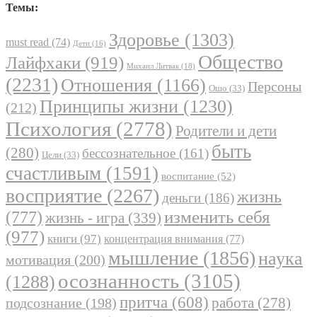
Темы:
Здоровье
(1303)
must read
(74)
Дети
(16)
Общество
Лайфхаки
(919)
Михаил Литвак
(18)
(2231)
Отношения
(1166)
Персоны
Ошо
(33)
Принципы жизни
(1230)
(212)
Психология
(2778)
Родители и дети
быть
(280)
бессознательное
(161)
Цели
(33)
счастливым
(1591)
воспитание
(52)
восприятие
(2267)
жизнь
деньги
(186)
(777)
изменить себя
жизнь - игра
(339)
(977)
книги
(97)
концентрация внимания
(77)
мышление
(1856)
наука
мотивация
(200)
осознанность
(3105)
(1288)
притча
(608)
работа
(278)
подсознание
(198)