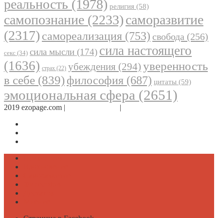
реальность
(1978)
религия
(58)
самопознание
(2233)
саморазвитие
(2317)
самореализация
(753)
свобода
(256)
сила настоящего
сила мысли
(174)
секс
(34)
(1636)
уверенность
убеждения
(294)
страх
(22)
в себе
(839)
философия
(687)
цитаты
(59)
эмоциональная сфера
(2651)
2019 ezopage.com |
Обратная связь
|
О проекте
Страница в Facebook
Дневник в Instagram
Канал Telegram
Психология
Вдохновение
Саморазвитие
Философия
Достаток
Мнение