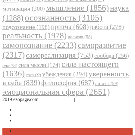
мышление
(1856)
наука
мотивация
(200)
осознанность
(3105)
(1288)
притча
(608)
работа
(278)
подсознание
(198)
реальность
(1978)
религия
(58)
самопознание
(2233)
саморазвитие
(2317)
самореализация
(753)
свобода
(256)
сила настоящего
сила мысли
(174)
секс
(34)
(1636)
уверенность
убеждения
(294)
страх
(22)
в себе
(839)
философия
(687)
цитаты
(59)
эмоциональная сфера
(2651)
2019 ezopage.com |
Обратная связь
|
О проекте
Страница в Facebook
Дневник в Instagram
Канал Telegram
Психология