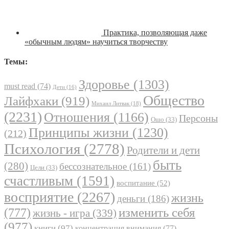
Практика, позволяющая даже
«обычным людям» научиться творчеству
Темы:
Здоровье
(1303)
must read
(74)
Дети
(16)
Общество
Лайфхаки
(919)
Михаил Литвак
(18)
(2231)
Отношения
(1166)
Персоны
Ошо
(33)
Принципы жизни
(1230)
(212)
Психология
(2778)
Родители и дети
быть
(280)
бессознательное
(161)
Цели
(33)
счастливым
(1591)
воспитание
(52)
восприятие
(2267)
жизнь
деньги
(186)
(777)
изменить себя
жизнь - игра
(339)
(977)
книги
(97)
концентрация внимания
(77)