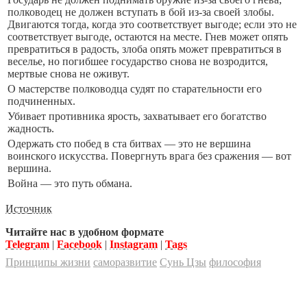
полководец не должен вступать в бой из-за своей злобы.
Двигаются тогда, когда это соответствует выгоде; если это не
соответствует выгоде, остаются на месте. Гнев может опять
превратиться в радость, злоба опять может превратиться в
веселье, но погибшее государство снова не возродится,
мертвые снова не оживут.
О мастерстве полководца судят по старательности его
подчиненных.
Убивает противника ярость, захватывает его богатство
жадность.
Одержать сто побед в ста битвах — это не вершина
воинского искусства. Повергнуть врага без сражения — вот
вершина.
Война — это путь обмана.
Источник
Читайте нас в удобном формате
Telegram
|
Facebook
|
Instagram
|
Tags
Принципы жизни
саморазвитие
Сунь Цзы
философия