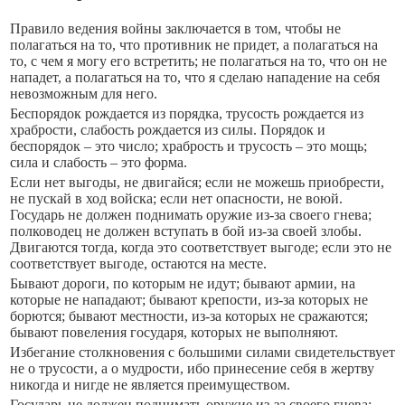
Правило ведения войны заключается в том, чтобы не
полагаться на то, что противник не придет, а полагаться на
то, с чем я могу его встретить; не полагаться на то, что он не
нападет, а полагаться на то, что я сделаю нападение на себя
невозможным для него.
Беспорядок рождается из порядка, трусость рождается из
храбрости, слабость рождается из силы. Порядок и
беспорядок – это число; храбрость и трусость – это мощь;
сила и слабость – это форма.
Если нет выгоды, не двигайся; если не можешь приобрести,
не пускай в ход войска; если нет опасности, не воюй.
Государь не должен поднимать оружие из-за своего гнева;
полководец не должен вступать в бой из-за своей злобы.
Двигаются тогда, когда это соответствует выгоде; если это не
соответствует выгоде, остаются на месте.
Бывают дороги, по которым не идут; бывают армии, на
которые не нападают; бывают крепости, из-за которых не
борются; бывают местности, из-за которых не сражаются;
бывают повеления государя, которых не выполняют.
Избегание столкновения с большими силами свидетельствует
не о трусости, а о мудрости, ибо принесение себя в жертву
никогда и нигде не является преимуществом.
Государь не должен поднимать оружие из-за своего гнева;