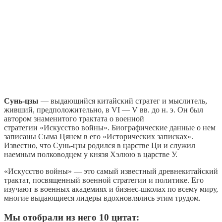
Сунь-цзы
— выдающийся китайский стратег и мыслитель,
живший, предположительно, в VI — V вв. до н. э. Он был
автором знаменитого трактата о военной
стратегии «Искусство войны». Биографические данные о нем
записаны Сыма Цянем в его «Исторических записках».
Известно, что Сунь-цзы родился в царстве Ци и служил
наемным полководцем у князя Хэлюю в царстве У.
«Искусство войны» — это самый известный древнекитайский
трактат, посвященный военной стратегии и политике. Его
изучают в военных академиях и бизнес-школах по всему миру,
многие выдающиеся лидеры вдохновлялись этим трудом.
Мы отобрали из него 10 цитат: