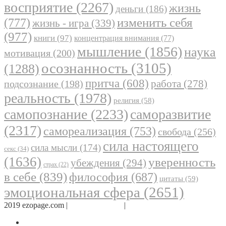
восприятие
(2267)
жизнь
деньги
(186)
(777)
изменить себя
жизнь - игра
(339)
(977)
книги
(97)
концентрация внимания
(77)
мышление
(1856)
наука
мотивация
(200)
осознанность
(3105)
(1288)
притча
(608)
работа
(278)
подсознание
(198)
реальность
(1978)
религия
(58)
самопознание
(2233)
саморазвитие
(2317)
самореализация
(753)
свобода
(256)
сила настоящего
сила мысли
(174)
секс
(34)
(1636)
уверенность
убеждения
(294)
страх
(22)
в себе
(839)
философия
(687)
цитаты
(59)
эмоциональная сфера
(2651)
2019 ezopage.com |
Обратная связь
|
О проекте
Страница в Facebook