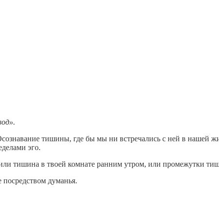
вод».
Осознавание тишины, где бы мы ни встречались с ней в нашей 
еделами эго.
 или тишина в твоей комнате ранним утром, или промежутки ти
 посредством думанья.