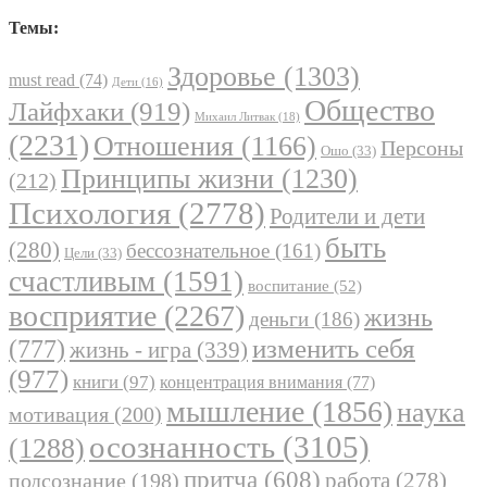
Темы:
Здоровье
(1303)
must read
(74)
Дети
(16)
Общество
Лайфхаки
(919)
Михаил Литвак
(18)
(2231)
Отношения
(1166)
Персоны
Ошо
(33)
Принципы жизни
(1230)
(212)
Психология
(2778)
Родители и дети
быть
(280)
бессознательное
(161)
Цели
(33)
счастливым
(1591)
воспитание
(52)
восприятие
(2267)
жизнь
деньги
(186)
(777)
изменить себя
жизнь - игра
(339)
(977)
книги
(97)
концентрация внимания
(77)
мышление
(1856)
наука
мотивация
(200)
осознанность
(3105)
(1288)
притча
(608)
работа
(278)
подсознание
(198)