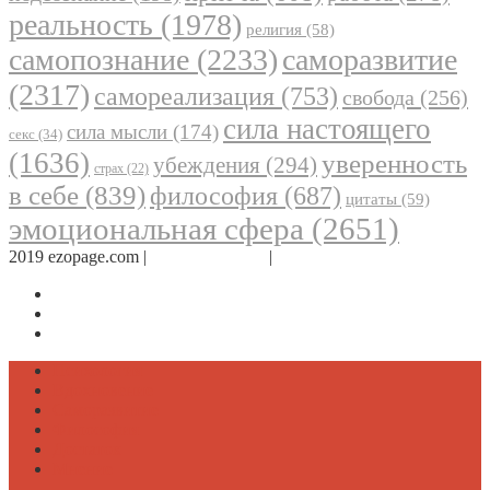
реальность
(1978)
религия
(58)
самопознание
(2233)
саморазвитие
(2317)
самореализация
(753)
свобода
(256)
сила настоящего
сила мысли
(174)
секс
(34)
(1636)
уверенность
убеждения
(294)
страх
(22)
в себе
(839)
философия
(687)
цитаты
(59)
эмоциональная сфера
(2651)
2019 ezopage.com |
Обратная связь
|
О проекте
Страница в Facebook
Дневник в Instagram
Канал Telegram
Психология
Вдохновение
Саморазвитие
Философия
Достаток
Мнение