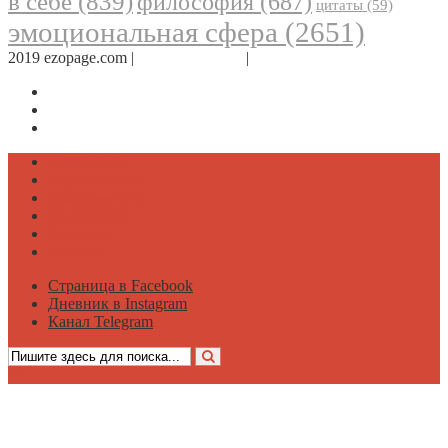
в себе
(839)
философия
(687)
цитаты
(59)
эмоциональная сфера
(2651)
2019 ezopage.com |
Обратная связь
|
О проекте
Страница в Facebook
Дневник в Instagram
Канал Telegram
Психология
Вдохновение
Саморазвитие
Философия
Достаток
Мнение
Страница в Facebook
Дневник в Instagram
Канал Telegram