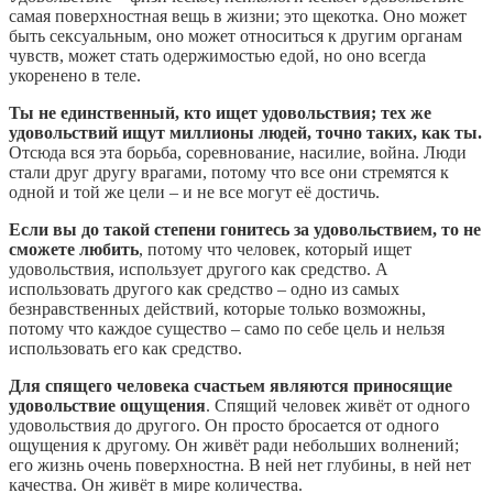
самая поверхностная вещь в жизни; это щекотка. Оно может
быть сексуальным, оно может относиться к другим органам
чувств, может стать одержимостью едой, но оно всегда
укоренено в теле.
Ты не единственный, кто ищет удовольствия; тех же
удовольствий ищут миллионы людей, точно таких, как ты.
Отсюда вся эта борьба, соревнование, насилие, война. Люди
стали друг другу врагами, потому что все они стремятся к
одной и той же цели – и не все могут её достичь.
Если вы до такой степени гонитесь за удовольствием, то не
сможете любить
, потому что человек, который ищет
удовольствия, использует другого как средство. А
использовать другого как средство – одно из самых
безнравственных действий, которые только возможны,
потому что каждое существо – само по себе цель и нельзя
использовать его как средство.
Для спящего человека счастьем являются приносящие
удовольствие ощущения
. Спящий человек живёт от одного
удовольствия до другого. Он просто бросается от одного
ощущения к другому. Он живёт ради небольших волнений;
его жизнь очень поверхностна. В ней нет глубины, в ней нет
качества. Он живёт в мире количества.