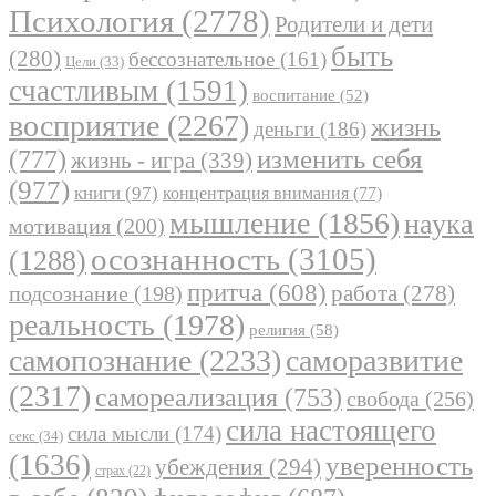
Психология
(2778)
Родители и дети
быть
(280)
бессознательное
(161)
Цели
(33)
счастливым
(1591)
воспитание
(52)
восприятие
(2267)
жизнь
деньги
(186)
(777)
изменить себя
жизнь - игра
(339)
(977)
книги
(97)
концентрация внимания
(77)
мышление
(1856)
наука
мотивация
(200)
осознанность
(3105)
(1288)
притча
(608)
работа
(278)
подсознание
(198)
реальность
(1978)
религия
(58)
самопознание
(2233)
саморазвитие
(2317)
самореализация
(753)
свобода
(256)
сила настоящего
сила мысли
(174)
секс
(34)
(1636)
уверенность
убеждения
(294)
страх
(22)