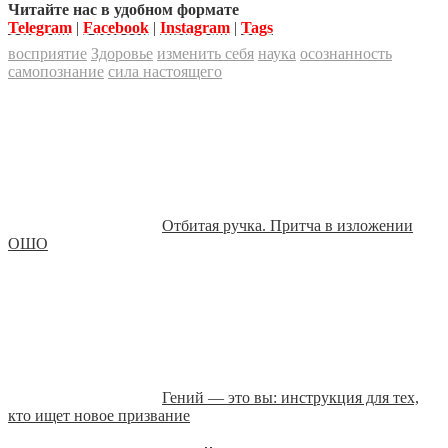
Читайте нас в удобном формате
Telegram
|
Facebook
|
Instagram
|
Tags
восприятие
Здоровье
изменить себя
наука
осознанность
самопознание
сила настоящего
Отбитая ручка. Притча в изложении
ОШО
Гений — это вы: инструкция для тех,
кто ищет новое призвание