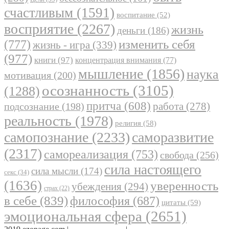
счастливым
(1591)
воспитание
(52)
восприятие
(2267)
жизнь
деньги
(186)
(777)
изменить себя
жизнь - игра
(339)
(977)
книги
(97)
концентрация внимания
(77)
мышление
(1856)
наука
мотивация
(200)
осознанность
(3105)
(1288)
притча
(608)
работа
(278)
подсознание
(198)
реальность
(1978)
религия
(58)
самопознание
(2233)
саморазвитие
(2317)
самореализация
(753)
свобода
(256)
сила настоящего
сила мысли
(174)
секс
(34)
(1636)
уверенность
убеждения
(294)
страх
(22)
в себе
(839)
философия
(687)
цитаты
(59)
эмоциональная сфера
(2651)