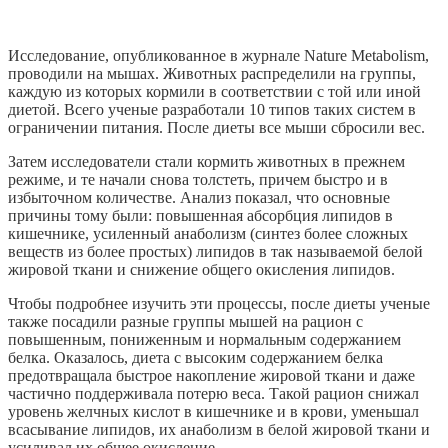
Исследование, опубликованное в журнале Nature Metabolism,
проводили на мышах. Животных распределили на группы,
каждую из которых кормили в соответствии с той или иной
диетой. Всего ученые разработали 10 типов таких систем в
ограничении питания. После диеты все мыши сбросили вес.
Затем исследователи стали кормить животных в прежнем
режиме, и те начали снова толстеть, причем быстро и в
избыточном количестве. Анализ показал, что основные
причины тому были: повышенная абсорбция липидов в
кишечнике, усиленный анаболизм (синтез более сложных
веществ из более простых) липидов в так называемой белой
жировой ткани и снижение общего окисления липидов.
Чтобы подробнее изучить эти процессы, после диеты ученые
также посадили разные группы мышей на рацион с
повышенным, пониженным и нормальным содержанием
белка. Оказалось, диета с высоким содержанием белка
предотвращала быстрое накопление жировой ткани и даже
частично поддерживала потерю веса. Такой рацион снижал
уровень желчных кислот в кишечнике и в крови, уменьшал
всасывание липидов, их анаболизм в белой жировой ткани и
усиливал их общее окисление.