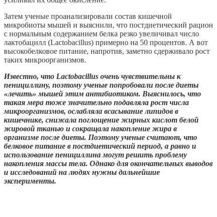
Затем ученые проанализировали состав кишечной
микробиоты мышей и выяснили, что постдиетический рацион
с нормальным содержанием белка резко увеличивал число
лактобацилл (Lactobacillus) примерно на 50 процентов. А вот
высокобелковое питание, напротив, заметно сдерживало рост
таких микроорганизмов.
Известно, что Lactobacillus очень чувствительны к
пенициллину, поэтому ученые попробовали после диеты
«лечить» мышей этим антибиотиком. Выяснилось, что
такая мера тоже значительно подавляла рост числа
микроорганизмов, ослабляла всасывание липидов в
кишечнике, снижала поглощение жирных кислот белой
жировой тканью и сокращала накопление жира в
организме после диеты. Поэтому ученые считают, что
белковое питание в постдиетический период, а равно и
использование пенициллина могут решить проблему
накопления массы тела. Однако для окончательных выводов
и исследований на людях нужны дальнейшие
эксперименты.