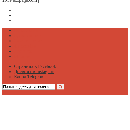
2019 ezopage.com |
Обратная связь
|
О проекте
Страница в Facebook
Дневник в Instagram
Канал Telegram
Психология
Вдохновение
Саморазвитие
Философия
Достаток
Мнение
Страница в Facebook
Дневник в Instagram
Канал Telegram