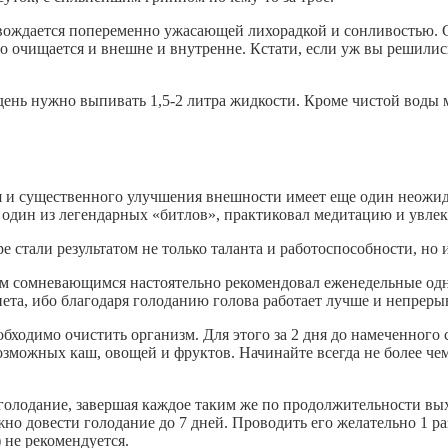
овождается попеременно ужасающей лихорадкой и сонливостью. С
о очищается и внешне и внутренне. Кстати, если уж вы решились
ень нужно выпивать 1,5-2 литра жидкости. Кроме чистой воды 
ия и существенного улучшения внешности имеет еще один неожи
один из легендарных «битлов», практиковал медитацию и увлек
е стали результатом не только таланта и работоспособности, но 
сем сомневающимся настоятельно рекомендовал еженедельные од
ета, ибо благодаря голоданию голова работает лучше и непреры
еобходимо очистить организм. Для этого за 2 дня до намеченног
озможных каш, овощей и фруктов. Начинайте всегда не более чем
 голодание, завершая каждое таким же по продолжительности вы
о довести голодание до 7 дней. Проводить его желательно 1 ра
) не рекомендуется.