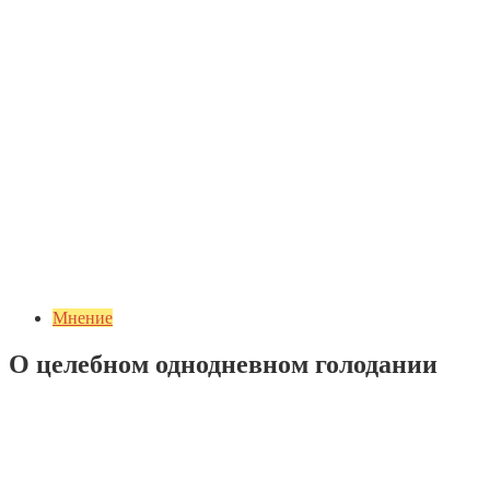
Мнение
О целебном однодневном голодании
Добавить комментарий