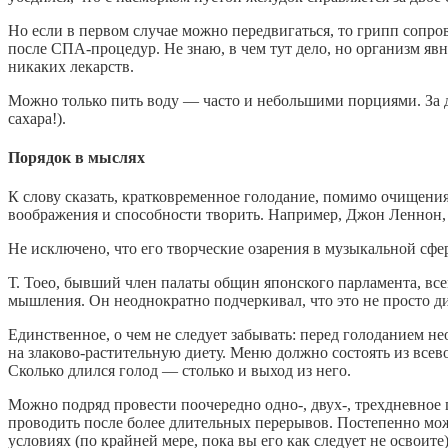
Но если в первом случае можно передвигаться, то грипп сопр
после СПА-процедур. Не знаю, в чем тут дело, но организм явн
никаких лекарств.
Можно только пить воду — часто и небольшими порциями. За д
сахара!).
Порядок в мыслях
К слову сказать, кратковременное голодание, помимо очищен
воображения и способности творить. Например, Джон Леннон, 
Не исключено, что его творческие озарения в музыкальной сфер
Т. Тоео, бывший член палаты общин японского парламента, в
мышления. Он неоднократно подчеркивал, что это не просто ди
Единственное, о чем не следует забывать: перед голоданием н
на злаково-растительную диету. Меню должно состоять из всев
Сколько длился голод — столько и выход из него.
Можно подряд провести поочередно одно-, двух-, трехдневное
проводить после более длительных перерывов. Постепенно можн
условиях (по крайней мере, пока вы его как следует не освоите