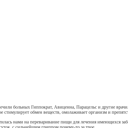
лечили больных Гиппократ, Авиценна, Парацельс и другие врачи
е стимулирует обмен веществ, омолаживает организм и препятс
атилась нами на переваривание пищи для лечения имеющихся заб
 суток, с сильнейшим гриппом почему-то за трое.