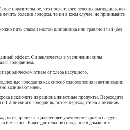
амое поразительное, что после такого лечения выглядишь, как
 лечить болезни голодом, то ни в коем случае, не принимайте
можно пить слабый настой шиповника или травяной чай (без
данный эффект. Он заключается в увеличении силы
ался голоданием.
и периодическом отказе от хлеба насущного.
нодневные голодания как способ оздоровления и активизации
вно возникают идеи.
о срока исключите из рациона животные продукты. Переходите
 с 1-2-дневного голодания, потом переходите на 3-дневное.
ходом из процесса. Дальнейшее увеличение сроков следует
з в 6 месяцев. Более длительное голодание в домашних