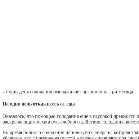
– Один день голодания омолаживает организм на три месяца.
На один день откажитесь от еды
Оказалось, что помощью голодания еще в глубокой древности 
раскрывающих механизм лечебного действия голодания, которо
Во время полного голодания используется энергия, которая тр
убедился, что с насморком пустой желудок справляется за двое