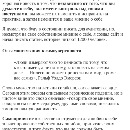
хорошая новость в том, что
независимо от того, что вы
думаете о себе, вы имеете контроль над своими
поступками
, вы можете их изменить и исправить на
практике, а затем изменится и ваше мнение о себе.
Я думал, что буду в состоянии писать для аудитории, но,
несмотря на свое собственное мнение о себе, я создал сайт и
начал писать статьи, которые читают 12000 человек.
От самоистязания к самоуверенности
«Люди измеряют чью-то ценность по тому, что
кто-то имеет, а не по тому, кто он есть на самом
деле … Ничего не может принести вам мир, кроме
вас самих», Ральф Уолдо Эмерсон
Слово мужество на латыни coraticum, cor означает сердце.
Сегодня этим словом описываем героические подвиги, но в
чистом виде это слово означало «говорить свое мнение,
говоря всем своим сердцем», другими словами, позволить
эмоциональную ранимость.
Самопринятие
в качестве инструмента для любви к себе
значит прощение собственных ошибок, принятие своих
недостатков, и того факта, что вы не должны быть