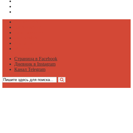
Страница в Facebook
Дневник в Instagram
Канал Telegram
Психология
Вдохновение
Саморазвитие
Философия
Достаток
Мнение
Страница в Facebook
Дневник в Instagram
Канал Telegram