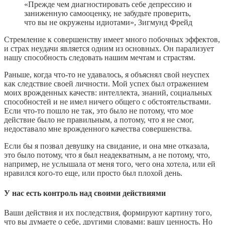
«Прежде чем диагностировать себе депрессию и
заниженную самооценку, не забудьте проверить,
что вы не окружены идиотами», Зигмунд Фрейд
Стремление к совершенству имеет много побочных эффектов,
и страх неудачи является одним из основных. Он парализует
нашу способность следовать нашим мечтам и страстям.
Раньше, когда что-то не удавалось, я объяснял свой неуспех
как следствие своей личности. Мой успех был отражением
моих врожденных качеств: интеллекта, знаний, социальных
способностей и не имел ничего общего с обстоятельствами.
Если что-то пошло не так, это было не потому, что мое
действие было не правильным, а потому, что я не смог,
недоставало мне врожденного качества совершенства.
Если бы я позвал девушку на свидание, и она мне отказала,
это было потому, что я был неадекватным, а не потому, что,
например, не услышала от меня того, чего она хотела, или ей
нравился кого-то еще, или просто был плохой день.
У нас есть контроль над своими действиями
Ваши действия и их последствия, формируют картину того,
что вы думаете о себе, другими словами: вашу ценность. Но