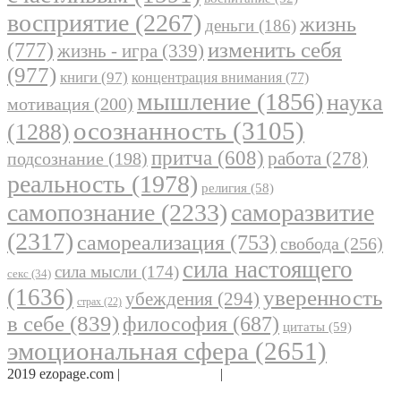
восприятие
(2267)
жизнь
деньги
(186)
(777)
изменить себя
жизнь - игра
(339)
(977)
книги
(97)
концентрация внимания
(77)
мышление
(1856)
наука
мотивация
(200)
осознанность
(3105)
(1288)
притча
(608)
работа
(278)
подсознание
(198)
реальность
(1978)
религия
(58)
самопознание
(2233)
саморазвитие
(2317)
самореализация
(753)
свобода
(256)
сила настоящего
сила мысли
(174)
секс
(34)
(1636)
уверенность
убеждения
(294)
страх
(22)
в себе
(839)
философия
(687)
цитаты
(59)
эмоциональная сфера
(2651)
2019 ezopage.com |
Обратная связь
|
О проекте