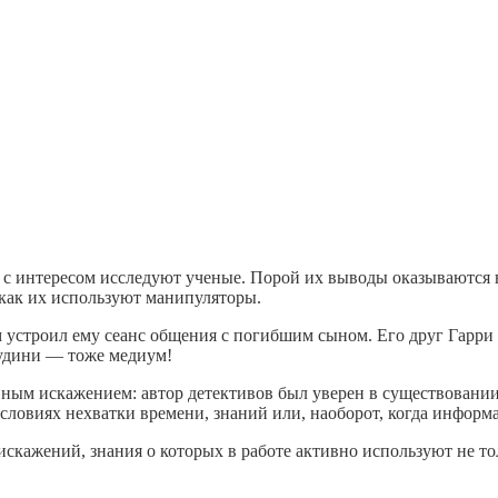
й с интересом исследуют ученые. Порой их выводы оказываютс
как их используют манипуляторы.
 устроил ему сеанс общения с погибшим сыном. Его друг Гарри Г
Гудини — тоже медиум!
ным искажением: автор детективов был уверен в существовании
словиях нехватки времени, знаний или, наоборот, когда инфор
скажений, знания о которых в работе активно используют не то