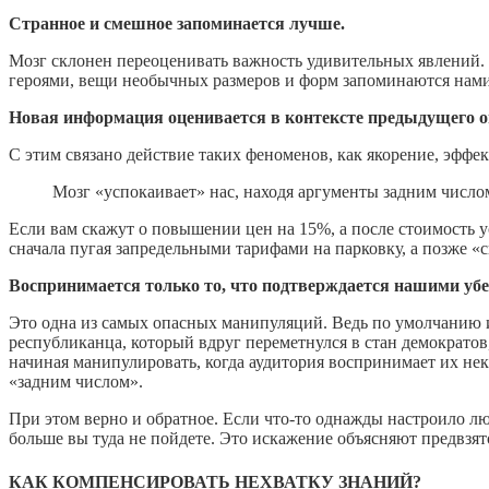
Странное и смешное запоминается лучше.
Мозг склонен переоценивать важность удивительных явлений.
героями, вещи необычных размеров и форм запоминаются нами
Новая информация оценивается в контексте предыдущего 
С этим связано действие таких феноменов, как якорение, эффе
Мозг «успокаивает» нас, находя аргументы задним число
Если вам скажут о повышении цен на 15%, а после стоимость 
сначала пугая запредельными тарифами на парковку, а позже «
Воспринимается только то, что подтверждается нашими уб
Это одна из самых опасных манипуляций. Ведь по умолчанию и
республиканца, который вдруг переметнулся в стан демократо
начиная манипулировать, когда аудитория воспринимает их нек
«задним числом».
При этом верно и обратное. Если что-то однажды настроило л
больше вы туда не пойдете. Это искажение объясняют предвзя
КАК КОМПЕНСИРОВАТЬ НЕХВАТКУ ЗНАНИЙ?