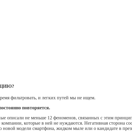
АЦИЮ?
ремя фильтровать, и легких путей мы не ищем.
 постоянно повторяется.
ные описали не меньше 12 феноменов, связанных с этим принцип
омпании, которые в ней не нуждаются. Негативная сторона сост
 о новой модели смартфона, жидком мыле или о кандидате в пре