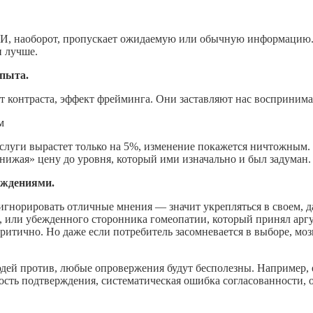
 И, наоборот, пропускает ожидаемую или обычную информацию.
 лучше.
опыта.
кт контраста, эффект фрейминга. Они заставляют нас восприним
м
услуги вырастет только на 5%, изменение покажется ничтожным.
снижая» цену до уровня, который ими изначально и был задуман
еждениями.
гнорировать отличные мнения — значит укрепляться в своем, д
в, или убежденного сторонника гомеопатии, который принял арг
ритично. Но даже если потребитель засомневается в выборе, моз
юдей против, любые опровержения будут бесполезны. Например, 
тость подтверждения, систематическая ошибка согласованности, 