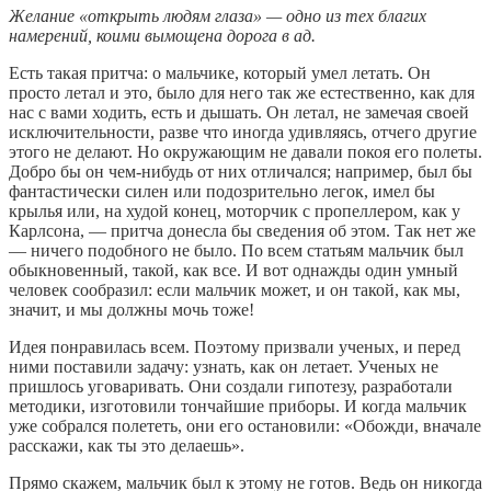
Желание «открыть людям глаза» — одно из тех благих
намерений, коими вымощена дорога в ад.
Есть такая притча: о мальчике, который умел летать. Он
просто летал и это, было для него так же естественно, как для
нас с вами ходить, есть и дышать. Он летал, не замечая своей
исключительности, разве что иногда удивляясь, отчего другие
этого не делают. Но окружающим не давали покоя его полеты.
Добро бы он чем-нибудь от них отличался; например, был бы
фантастически силен или подозрительно легок, имел бы
крылья или, на худой конец, моторчик с пропеллером, как у
Карлсона, — притча донесла бы сведения об этом. Так нет же
— ничего подобного не было. По всем статьям мальчик был
обыкновенный, такой, как все. И вот однажды один умный
человек сообразил: если мальчик может, и он такой, как мы,
значит, и мы должны мочь тоже!
Идея понравилась всем. Поэтому призвали ученых, и перед
ними поставили задачу: узнать, как он летает. Ученых не
пришлось уговаривать. Они создали гипотезу, разработали
методики, изготовили тончайшие приборы. И когда мальчик
уже собрался полететь, они его остановили: «Обожди, вначале
расскажи, как ты это делаешь».
Прямо скажем, мальчик был к этому не готов. Ведь он никогда