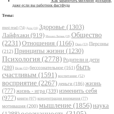
Как заработать миллион долларов,
даже если вы работник фастфуда
Темы:
Здоровье
(1303)
must read
(74)
Дети
(16)
Общество
Лайфхаки
(919)
Михаил Литвак
(18)
(2231)
Отношения
(1166)
Персоны
Ошо
(33)
Принципы жизни
(1230)
(212)
Психология
(2778)
Родители и дети
быть
(280)
бессознательное
(161)
Цели
(33)
счастливым
(1591)
воспитание
(52)
восприятие
(2267)
жизнь
деньги
(186)
(777)
изменить себя
жизнь - игра
(339)
(977)
книги
(97)
концентрация внимания
(77)
мышление
(1856)
наука
мотивация
(200)
осознанность
(3105)
(1288)