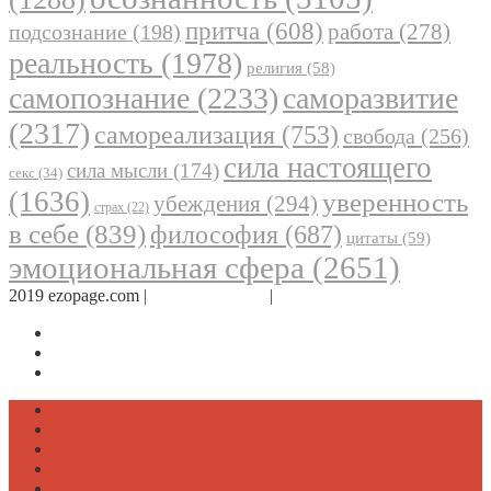
притча
(608)
работа
(278)
подсознание
(198)
реальность
(1978)
религия
(58)
самопознание
(2233)
саморазвитие
(2317)
самореализация
(753)
свобода
(256)
сила настоящего
сила мысли
(174)
секс
(34)
(1636)
уверенность
убеждения
(294)
страх
(22)
в себе
(839)
философия
(687)
цитаты
(59)
эмоциональная сфера
(2651)
2019 ezopage.com |
Обратная связь
|
О проекте
Страница в Facebook
Дневник в Instagram
Канал Telegram
Психология
Вдохновение
Саморазвитие
Философия
Достаток