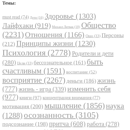
Темы:
Здоровье
(1303)
must read
(74)
Дети
(16)
Общество
Лайфхаки
(919)
Михаил Литвак
(18)
(2231)
Отношения
(1166)
Персоны
Ошо
(33)
Принципы жизни
(1230)
(212)
Психология
(2778)
Родители и дети
быть
(280)
бессознательное
(161)
Цели
(33)
счастливым
(1591)
воспитание
(52)
восприятие
(2267)
жизнь
деньги
(186)
(777)
изменить себя
жизнь - игра
(339)
(977)
книги
(97)
концентрация внимания
(77)
мышление
(1856)
наука
мотивация
(200)
осознанность
(3105)
(1288)
притча
(608)
работа
(278)
подсознание
(198)