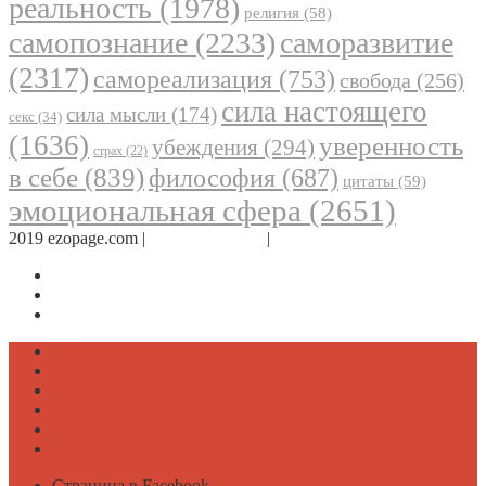
реальность
(1978)
религия
(58)
самопознание
(2233)
саморазвитие
(2317)
самореализация
(753)
свобода
(256)
сила настоящего
сила мысли
(174)
секс
(34)
(1636)
уверенность
убеждения
(294)
страх
(22)
в себе
(839)
философия
(687)
цитаты
(59)
эмоциональная сфера
(2651)
2019 ezopage.com |
Обратная связь
|
О проекте
Страница в Facebook
Дневник в Instagram
Канал Telegram
Психология
Вдохновение
Саморазвитие
Философия
Достаток
Мнение
Страница в Facebook