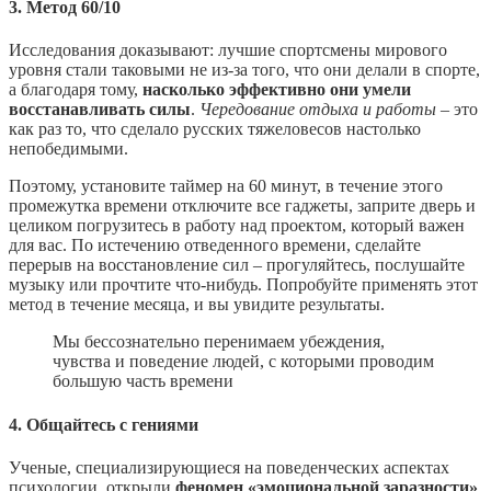
3. Метод 60/10
Исследования доказывают: лучшие спортсмены мирового
уровня стали таковыми не из-за того, что они делали в спорте,
а благодаря тому,
насколько эффективно они умели
восстанавливать силы
.
Чередование отдыха и работы
– это
как раз то, что сделало русских тяжеловесов настолько
непобедимыми.
Поэтому, установите таймер на 60 минут, в течение этого
промежутка времени отключите все гаджеты, заприте дверь и
целиком погрузитесь в работу над проектом, который важен
для вас. По истечению отведенного времени, сделайте
перерыв на восстановление сил – прогуляйтесь, послушайте
музыку или прочтите что-нибудь. Попробуйте применять этот
метод в течение месяца, и вы увидите результаты.
Мы бессознательно перенимаем убеждения,
чувства и поведение людей, с которыми проводим
большую часть времени
4. Общайтесь с гениями
Ученые, специализирующиеся на поведенческих аспектах
психологии, открыли
феномен «эмоциональной заразности»
.