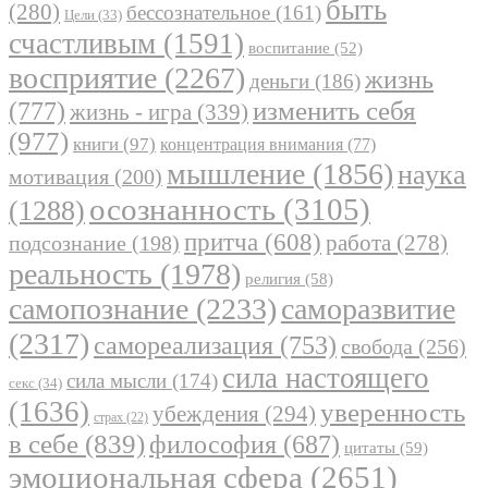
быть
(280)
бессознательное
(161)
Цели
(33)
счастливым
(1591)
воспитание
(52)
восприятие
(2267)
жизнь
деньги
(186)
(777)
изменить себя
жизнь - игра
(339)
(977)
книги
(97)
концентрация внимания
(77)
мышление
(1856)
наука
мотивация
(200)
осознанность
(3105)
(1288)
притча
(608)
работа
(278)
подсознание
(198)
реальность
(1978)
религия
(58)
самопознание
(2233)
саморазвитие
(2317)
самореализация
(753)
свобода
(256)
сила настоящего
сила мысли
(174)
секс
(34)
(1636)
уверенность
убеждения
(294)
страх
(22)
в себе
(839)
философия
(687)
цитаты
(59)
эмоциональная сфера
(2651)