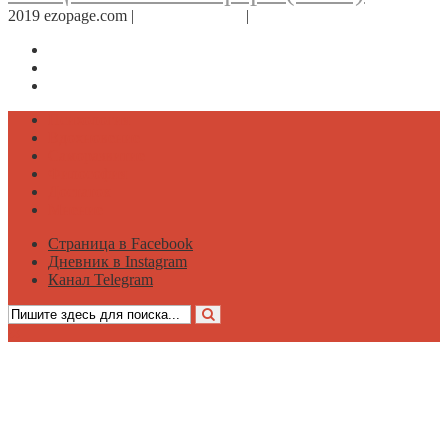
2019 ezopage.com |
Обратная связь
|
О проекте
Страница в Facebook
Дневник в Instagram
Канал Telegram
Психология
Вдохновение
Саморазвитие
Философия
Достаток
Мнение
Страница в Facebook
Дневник в Instagram
Канал Telegram