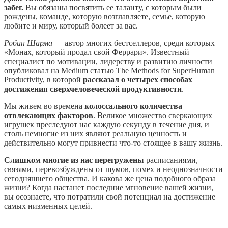
забег.
Вы обязаны посвятить ее таланту, с которым были
рождены, команде, которую возглавляете, семье, которую
любите и миру, который болеет за вас.
Робин Шарма
— автор многих бестселлеров, среди которых
«Монах, который продал свой Феррари». Известный
специалист по мотивации, лидерству и развитию личности
опубликовал на Medium статью The Methods for SuperHuman
Productivity, в которой
рассказал о четырех способах
достижения сверхчеловеческой продуктивности
.
Мы живем во времена
колоссального количества
отвлекающих факторов
. Великое множество сверкающих
игрушек преследуют нас каждую секунду в течение дня, и
столь немногие из них являют реальную ценность и
действительно могут привнести что-то стоящее в вашу жизнь.
Слишком многие из нас перегружены
расписаниями,
связями, перевозбуждены от шумов, помех и неоднозначности
сегодняшнего общества. И какова же цена подобного образа
жизни? Когда настанет последние мгновение вашей жизни,
вы осознаете, что потратили свой потенциал на достижение
самых низменных целей.