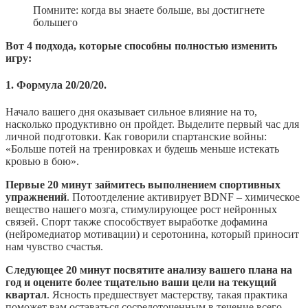
Помните: когда вы знаете больше, вы достигнете
большего
Вот 4 подхода, которые способны полностью изменить
игру:
1. Формула 20/20/20.
Начало вашего дня оказывает сильное влияние на то,
насколько продуктивно он пройдет. Выделите первый час для
личной подготовки. Как говорили спартанские войны:
«Больше потей на тренировках и будешь меньше истекать
кровью в бою».
Первые 20 минут займитесь выполнением спортивных
упражнений
. Потоотделение активирует BDNF – химическое
вещество нашего мозга, стимулирующее рост нейронных
связей. Спорт также способствует выработке дофамина
(нейромедиатор мотивации) и серотонина, который приносит
нам чувство счастья.
Следующее 20 минут посвятите анализу вашего плана на
год и оцените более тщательно ваши цели на текущий
квартал
. Ясность предшествует мастерству, такая практика
поможет вам оставаться сосредоточенным в течение всего