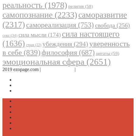
реальность
(1978)
религия
(58)
самопознание
(2233)
саморазвитие
(2317)
самореализация
(753)
свобода
(256)
сила настоящего
сила мысли
(174)
секс
(34)
(1636)
уверенность
убеждения
(294)
страх
(22)
в себе
(839)
философия
(687)
цитаты
(59)
эмоциональная сфера
(2651)
2019 ezopage.com |
Обратная связь
|
О проекте
Страница в Facebook
Дневник в Instagram
Канал Telegram
Психология
Вдохновение
Саморазвитие
Философия
Достаток
Мнение