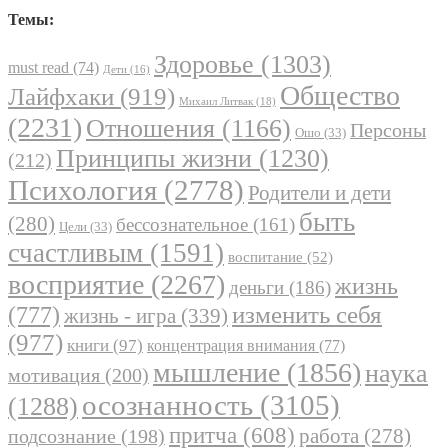
Темы:
Здоровье
(1303)
must read
(74)
Дети
(16)
Общество
Лайфхаки
(919)
Михаил Литвак
(18)
(2231)
Отношения
(1166)
Персоны
Ошо
(33)
Принципы жизни
(1230)
(212)
Психология
(2778)
Родители и дети
быть
(280)
бессознательное
(161)
Цели
(33)
счастливым
(1591)
воспитание
(52)
восприятие
(2267)
жизнь
деньги
(186)
(777)
изменить себя
жизнь - игра
(339)
(977)
книги
(97)
концентрация внимания
(77)
мышление
(1856)
наука
мотивация
(200)
осознанность
(3105)
(1288)
притча
(608)
работа
(278)
подсознание
(198)