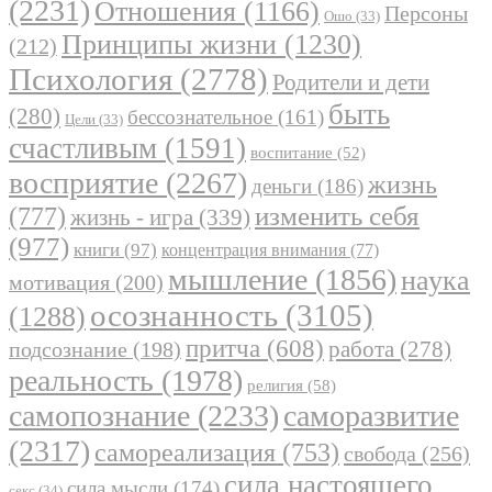
(2231)
Отношения
(1166)
Персоны
Ошо
(33)
Принципы жизни
(1230)
(212)
Психология
(2778)
Родители и дети
быть
(280)
бессознательное
(161)
Цели
(33)
счастливым
(1591)
воспитание
(52)
восприятие
(2267)
жизнь
деньги
(186)
(777)
изменить себя
жизнь - игра
(339)
(977)
книги
(97)
концентрация внимания
(77)
мышление
(1856)
наука
мотивация
(200)
осознанность
(3105)
(1288)
притча
(608)
работа
(278)
подсознание
(198)
реальность
(1978)
религия
(58)
самопознание
(2233)
саморазвитие
(2317)
самореализация
(753)
свобода
(256)
сила настоящего
сила мысли
(174)
секс
(34)