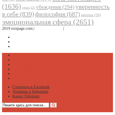
(1636)
уверенность
убеждения
(294)
страх
(22)
в себе
(839)
философия
(687)
цитаты
(59)
эмоциональная сфера
(2651)
2019 ezopage.com |
Обратная связь
|
О проекте
Страница в Facebook
Дневник в Instagram
Канал Telegram
Психология
Вдохновение
Саморазвитие
Философия
Достаток
Мнение
Страница в Facebook
Дневник в Instagram
Канал Telegram