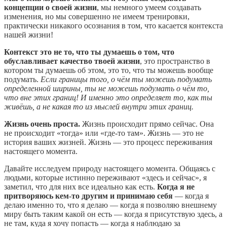
концепции о своей жизни
, мы немного умеем создавать
изменения, но мы совершенно не имеем тренировки,
практически никакого осознания в том, что касается контекста
нашей жизни!
Контекст это не то, что ты думаешь о том, что
обуславливает качество твоей жизни
, это пространство в
котором ты думаешь об этом, это то, что ты можешь вообще
подумать.
Если границы того, о чём ты можешь подумать
определенной ширины, ты не можешь подумать о чём то,
что вне этих границ! И именно это определяет то, как ты
живёшь, а не какая то из мыслей внутри этих границ.
Жизнь очень проста.
Жизнь происходит прямо сейчас. Она
не происходит «тогда» или «где-то там». Жизнь — это не
история ваших жизней. Жизнь — это процесс переживания
настоящего момента.
Давайте исследуем природу настоящего момента. Общаясь с
людьми, которые истинно переживают «здесь и сейчас», я
заметил, что для них все идеально как есть.
Когда я не
притворяюсь кем-то другим и принимаю себя
— когда я
делаю именно то, что я делаю — когда я позволяю внешнему
миру быть таким какой он есть — когда я присутствую здесь, а
не там, куда я хочу попасть — когда я наблюдаю за