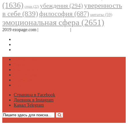
(1636)
уверенность
убеждения
(294)
страх
(22)
в себе
(839)
философия
(687)
цитаты
(59)
эмоциональная сфера
(2651)
2019 ezopage.com |
Обратная связь
|
О проекте
Страница в Facebook
Дневник в Instagram
Канал Telegram
Психология
Вдохновение
Саморазвитие
Философия
Достаток
Мнение
Страница в Facebook
Дневник в Instagram
Канал Telegram