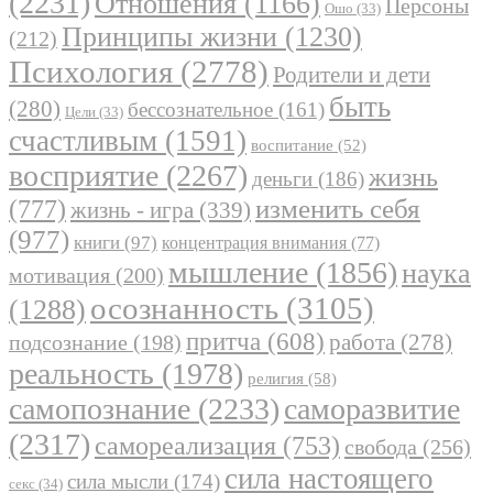
(2231)
Отношения
(1166)
Персоны
Ошо
(33)
Принципы жизни
(1230)
(212)
Психология
(2778)
Родители и дети
быть
(280)
бессознательное
(161)
Цели
(33)
счастливым
(1591)
воспитание
(52)
восприятие
(2267)
жизнь
деньги
(186)
(777)
изменить себя
жизнь - игра
(339)
(977)
книги
(97)
концентрация внимания
(77)
мышление
(1856)
наука
мотивация
(200)
осознанность
(3105)
(1288)
притча
(608)
работа
(278)
подсознание
(198)
реальность
(1978)
религия
(58)
самопознание
(2233)
саморазвитие
(2317)
самореализация
(753)
свобода
(256)
сила настоящего
сила мысли
(174)
секс
(34)