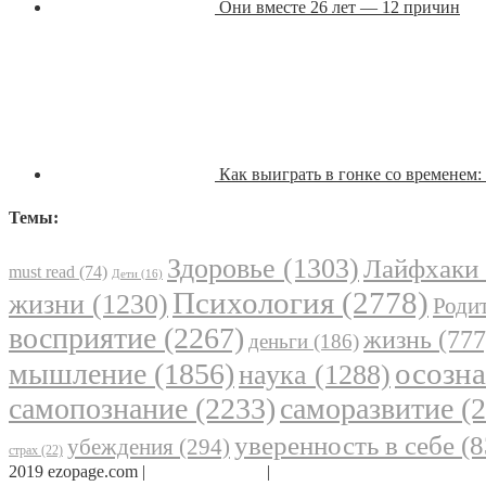
Они вместе 26 лет — 12 причин
Как выиграть в гонке со временем:
Темы:
Здоровье
(1303)
Лайфхаки
must read
(74)
Дети
(16)
Психология
(2778)
жизни
(1230)
Родит
восприятие
(2267)
жизнь
(777
деньги
(186)
осозн
мышление
(1856)
наука
(1288)
самопознание
(2233)
саморазвитие
(2
уверенность в себе
(8
убеждения
(294)
страх
(22)
2019 ezopage.com |
Обратная связь
|
О проекте