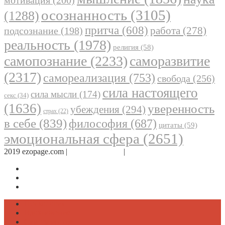
мотивация
(200)
осознанность
(3105)
(1288)
притча
(608)
работа
(278)
подсознание
(198)
реальность
(1978)
религия
(58)
самопознание
(2233)
саморазвитие
(2317)
самореализация
(753)
свобода
(256)
сила настоящего
сила мысли
(174)
секс
(34)
(1636)
уверенность
убеждения
(294)
страх
(22)
в себе
(839)
философия
(687)
цитаты
(59)
эмоциональная сфера
(2651)
2019 ezopage.com |
Обратная связь
|
О проекте
Страница в Facebook
Дневник в Instagram
Канал Telegram
Психология
Вдохновение
Саморазвитие