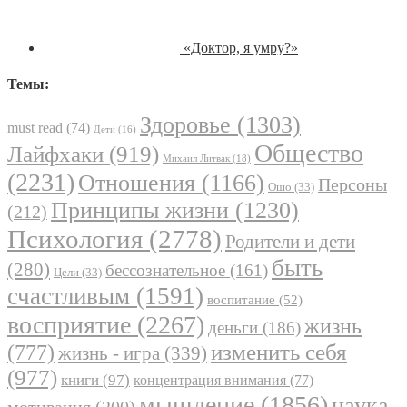
«Доктор, я умру?»
Темы:
Здоровье
(1303)
must read
(74)
Дети
(16)
Общество
Лайфхаки
(919)
Михаил Литвак
(18)
(2231)
Отношения
(1166)
Персоны
Ошо
(33)
Принципы жизни
(1230)
(212)
Психология
(2778)
Родители и дети
быть
(280)
бессознательное
(161)
Цели
(33)
счастливым
(1591)
воспитание
(52)
восприятие
(2267)
жизнь
деньги
(186)
(777)
изменить себя
жизнь - игра
(339)
(977)
книги
(97)
концентрация внимания
(77)
мышление
(1856)
наука